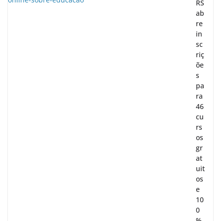
RS
ab
re
in
sc
riç
õe
s
pa
ra
46
cu
rs
os
gr
at
uit
os
e
10
0
%