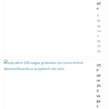
ad
o
4
de
ag
ost
o
de
20
26
US
P
ab
re
20
0
va
ga
s