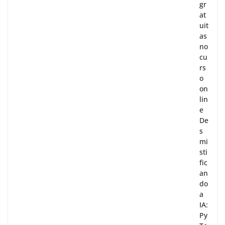
gr
at
uit
as
no
cu
rs
o
on
lin
e
De
s
mi
sti
fic
an
do
a
IA:
Py