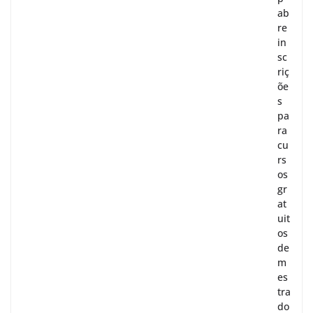
ab
re
in
sc
riç
õe
s
pa
ra
cu
rs
os
gr
at
uit
os
de
m
es
tra
do