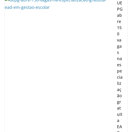
UE
PG
ab
re
15
0
va
ga
s
na
es
pe
cia
liz
aç
ão
gr
at
uit
a
EA