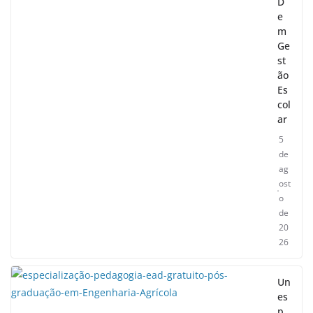
D
e
m
Ge
st
ão
Es
col
ar
5
de
ag
ost
o
de
20
26
Un
es
p