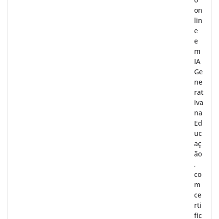
on
lin
e
e
m
IA
Ge
ne
rat
iva
na
Ed
uc
aç
ão
,
co
m
ce
rti
fic