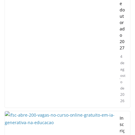
e
do
ut
or
ad
o
20
27
4
de
ag
ost
o
de
20
26
In
sc
riç