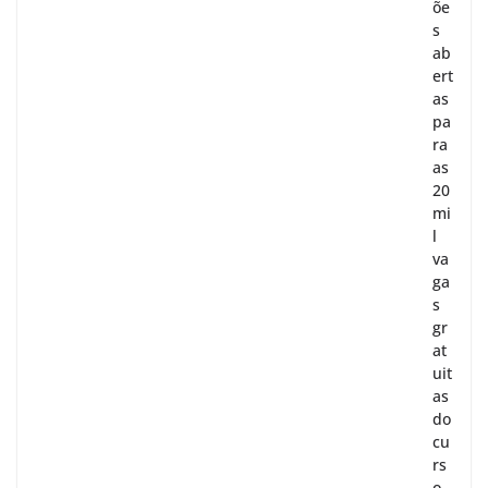
õe
s
ab
ert
as
pa
ra
as
20
mi
l
va
ga
s
gr
at
uit
as
do
cu
rs
o