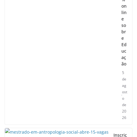
on
lin
e
so
br
e
Ed
uc
aç
ão
5
de
ag
ost
o
de
20
26
Inscriç