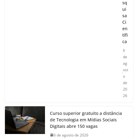
sq
ui
sa
Ci
en
tífi
ca
6
de
ag
ost
o
de
20
26
Curso superior gratuito a distância
de Tecnologia em Mídias Sociais
Digitais abre 150 vagas
6 de agosto de 2026