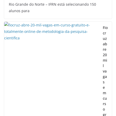
Rio Grande do Norte – IFRN está selecionando 150
alunos para
Fio
cr
uz
ab
re
20
mi
l
va
ga
s
e
m
cu
rs
o
gr