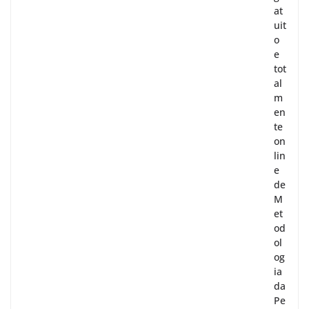
at
uit
o
e
tot
al
m
en
te
on
lin
e
de
M
et
od
ol
og
ia
da
Pe