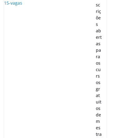
sc
riç
õe
s
ab
ert
as
pa
ra
os
cu
rs
os
gr
at
uit
os
de
m
es
tra