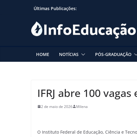
Skip
Últimas Publicações:
to
content
HOME
NOTÍCIAS
PÓS-GRADUAÇÃO
IFRJ abre 100 vagas 
2 de maio de 2026
Milena
O Instituto Federal de Educação, Ciência e Tecno