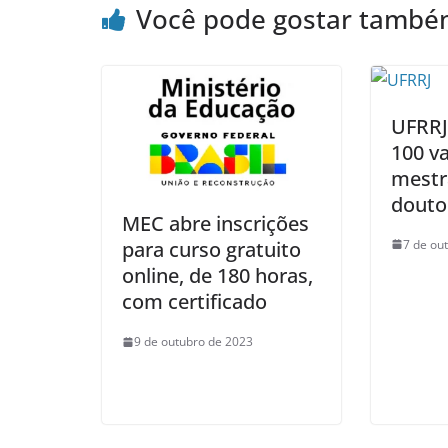
Você pode gostar tamb
UFRRJ
100 v
mestr
douto
MEC abre inscrições
7 de ou
para curso gratuito
online, de 180 horas,
com certificado
9 de outubro de 2023