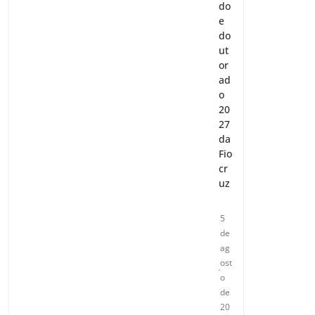
do
e
do
ut
or
ad
o
20
27
da
Fio
cr
uz
5
de
ag
ost
o
de
20