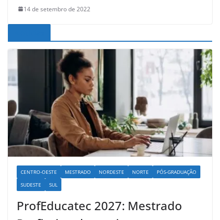
14 de setembro de 2022
Noticias
CENTRO-OESTE
MESTRADO
NORDESTE
NORTE
PÓS-GRADUAÇÃO
SUDESTE
SUL
ProfEducatec 2027: Mestrado