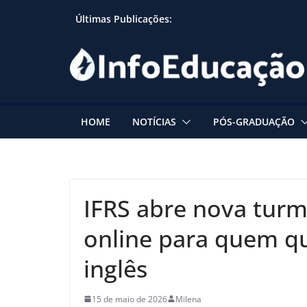
Skip
Últimas Publicações:
to
content
HOME
NOTÍCIAS
PÓS-GRADUAÇÃO
IFRS abre nova turm
online para quem q
inglês
15 de maio de 2026
Milena