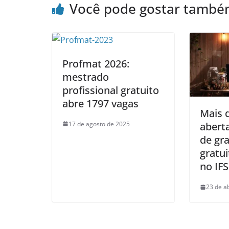
Você pode gostar tamb
Profmat 2026:
mestrado
profissional gratuito
abre 1797 vagas
Mais 
17 de agosto de 2025
abert
de gr
gratu
no IF
23 de a