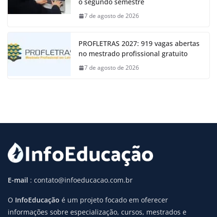
o segundo semestre
7 de agosto de 2026
PROFLETRAS 2027: 919 vagas abertas
no mestrado profissional gratuito
7 de agosto de 2026
E-mail
: contato@infoeducacao.com.br
O
InfoEducação
é um projeto focado em oferecer
informações sobre especialização, cursos, mestrados e