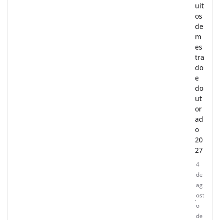
uit
os
de
m
es
tra
do
e
do
ut
or
ad
o
20
27
4
de
ag
ost
o
de