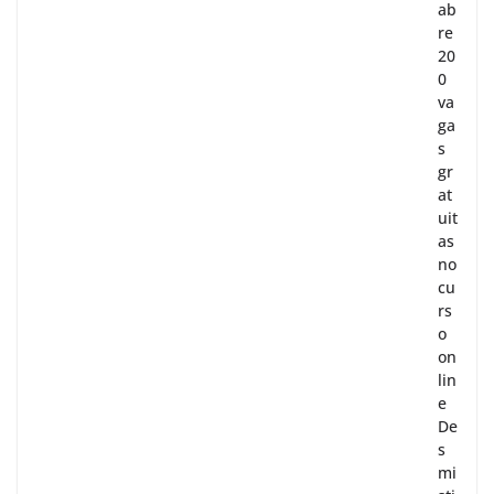
ab
re
20
0
va
ga
s
gr
at
uit
as
no
cu
rs
o
on
lin
e
De
s
mi