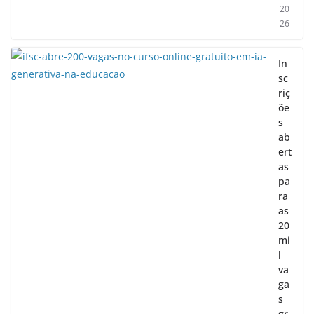
20
26
In
sc
riç
õe
s
ab
ert
as
pa
ra
as
20
mi
l
va
ga
s
gr