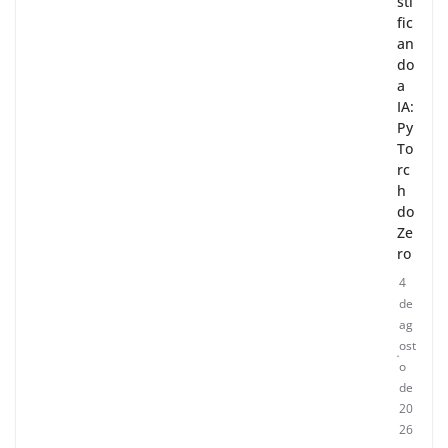
sti
fic
an
do
a
IA:
Py
To
rc
h
do
Ze
ro
4
de
ag
ost
o
de
20
26