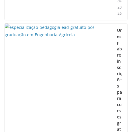
de
20
26
Un
es
p
ab
re
in
sc
riç
õe
s
pa
ra
cu
rs
os
gr
at