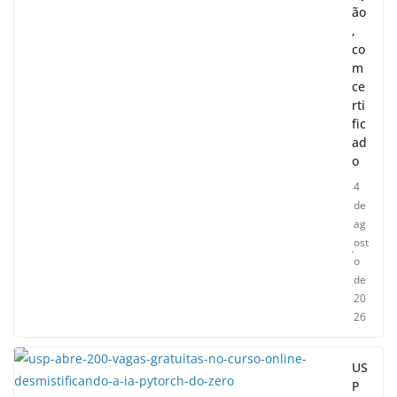
ão
,
co
m
ce
rti
fic
ad
o
4
de
ag
ost
o
de
20
26
US
P