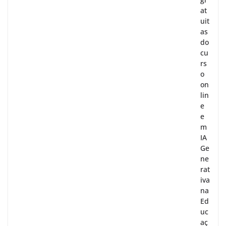
at
uit
as
do
cu
rs
o
on
lin
e
e
m
IA
Ge
ne
rat
iva
na
Ed
uc
aç