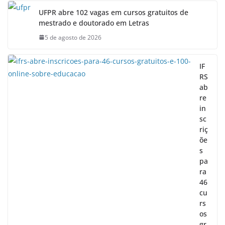
UFPR abre 102 vagas em cursos gratuitos de
mestrado e doutorado em Letras
5 de agosto de 2026
IF
RS
ab
re
in
sc
riç
õe
s
pa
ra
46
cu
rs
os
gr