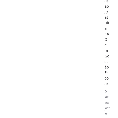
aç
ão
gr
at
uit
a
EA
D
e
m
Ge
st
ão
Es
col
ar
5
de
ag
ost
o