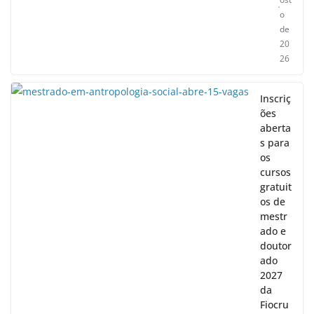
o
de
20
26
Inscriç
ões
aberta
s para
os
cursos
gratuit
os de
mestr
ado e
doutor
ado
2027
da
Fiocru