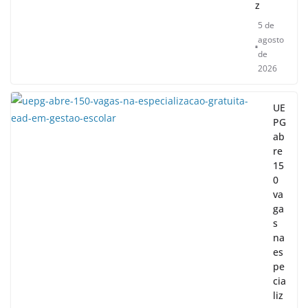
z
5 de
agosto
de
2026
UE
PG
ab
re
15
0
va
ga
s
na
es
pe
cia
liz