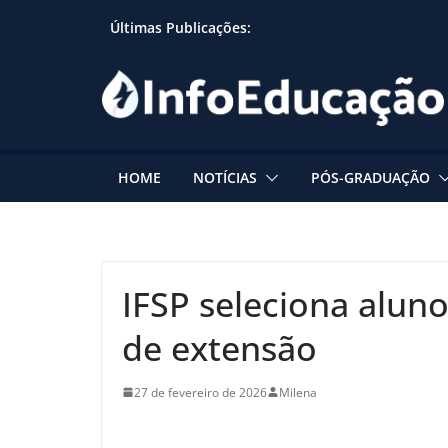
Skip
Últimas Publicações:
to
content
HOME
NOTÍCIAS
PÓS-GRADUAÇÃO
IFSP seleciona aluno
de extensão
27 de fevereiro de 2026
Milena