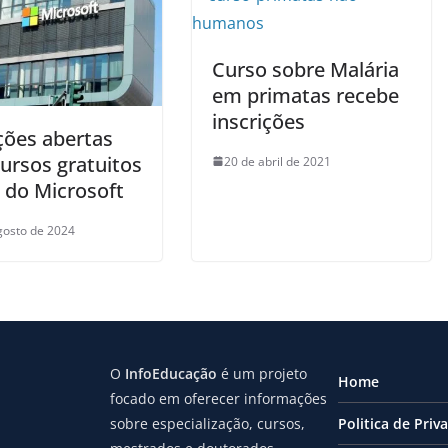
Curso sobre Malária
em primatas recebe
inscrições
ções abertas
ursos gratuitos
20 de abril de 2021
e do Microsoft
gosto de 2024
O
InfoEducação
é um projeto
Home
focado em oferecer informações
sobre especialização, cursos,
Politica de Priv