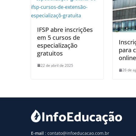
IFSP abre inscrições
em 5 cursos de
Inscri
especialização
para c
gratuitos
onlin
22 de abril de 2025
26 de a
E-mail
: contato@infoeducacao.com.br