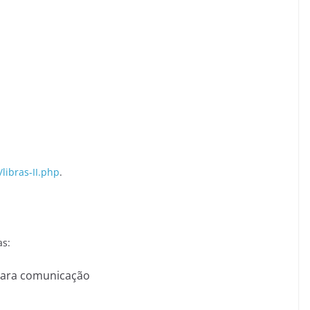
/libras-II.php
.
as:
para comunicação