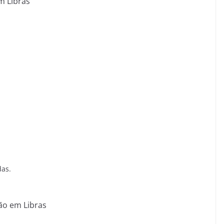
m Libras
das.
ão em Libras