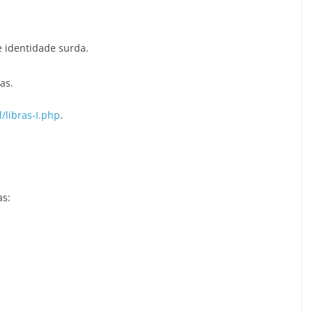
 identidade surda.
as.
l/libras-I.php
.
as: