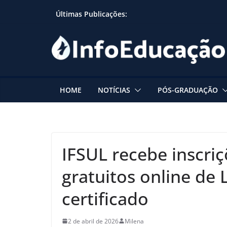
Skip
Últimas Publicações:
to
content
HOME
NOTÍCIAS
PÓS-GRADUAÇÃO
IFSUL recebe inscriç
gratuitos online de 
certificado
2 de abril de 2026
Milena