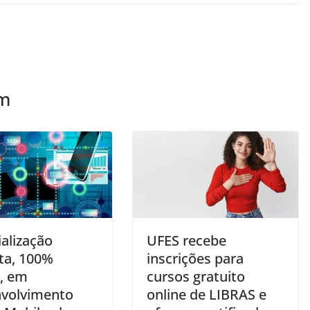
ém
alização
UFES recebe
ita, 100%
inscrições para
e, em
cursos gratuito
volvimento
online de LIBRAS e