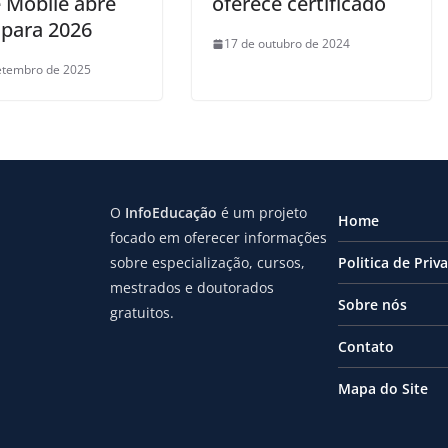
 Mobile abre
oferece certificado
 para 2026
17 de outubro de 2024
etembro de 2025
O
InfoEducação
é um projeto
Home
focado em oferecer informações
sobre especialização, cursos,
Politica de Priv
mestrados e doutorados
Sobre nós
gratuitos.
Contato
Mapa do Site