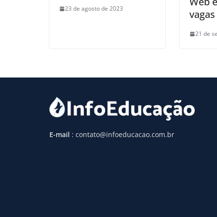
Web e
23 de agosto de 2023
vagas
21 de s
E-mail
: contato@infoeducacao.com.br