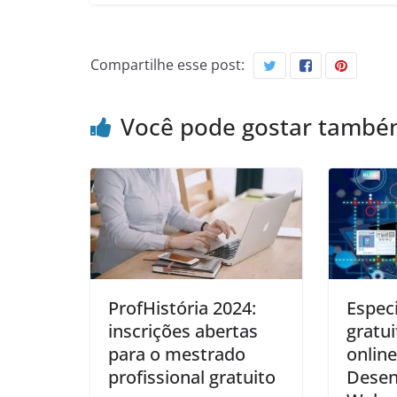
Compartilhe esse post:
Você pode gostar tamb
ProfHistória 2024:
Especi
inscrições abertas
gratu
para o mestrado
onlin
profissional gratuito
Desen