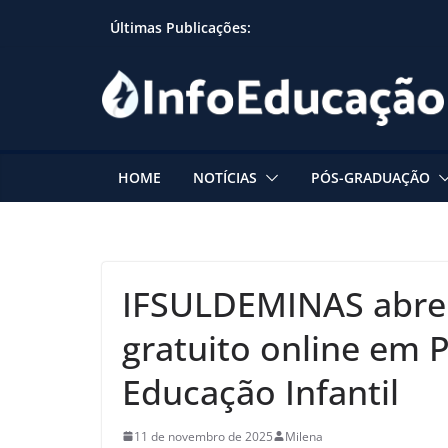
Skip
Últimas Publicações:
to
content
HOME
NOTÍCIAS
PÓS-GRADUAÇÃO
IFSULDEMINAS abre 
gratuito online em 
Educação Infantil
11 de novembro de 2025
Milena