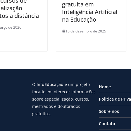
 cursos de
gratuita em
alização
Inteligência Artificial
tos a distância
na Educação
arço de 2026
15 de dezembro de 2025
O
InfoEducação
é um projeto
Home
focado em oferecer informações
sobre especialização, cursos,
Politica de Priv
mestrados e doutorados
Sobre nós
gratuitos.
Contato