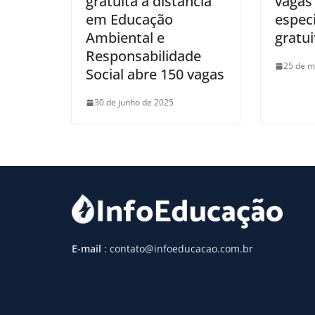
gratuita a distância
vagas
em Educação
especi
Ambiental e
gratui
Responsabilidade
25 de m
Social abre 150 vagas
30 de junho de 2025
E-mail
: contato@infoeducacao.com.br