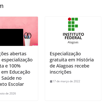
ém
ções abertas
Especialização
 especialização
gratuita em História
ita e 100%
de Alagoas recebe
e em Educação
inscrições
a Saúde no
17 de março de 2022
xto Escolar
osto de 2026