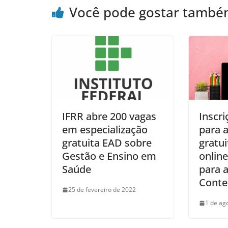
Você pode gostar tamb
IFRR abre 200 vagas
Inscri
em especialização
para a
gratuita EAD sobre
gratu
Gestão e Ensino em
onlin
Saúde
para 
Conte
25 de fevereiro de 2022
1 de ag