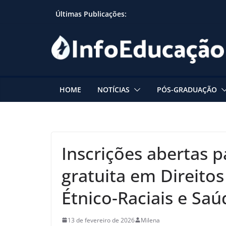
Skip
Últimas Publicações:
to
content
HOME
NOTÍCIAS
PÓS-GRADUAÇÃO
Inscrições abertas p
gratuita em Direito
Étnico-Raciais e Sa
13 de fevereiro de 2026
Milena