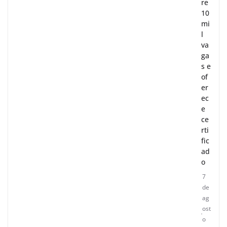
re
10
mi
l
va
ga
s e
of
er
ec
e
ce
rti
fic
ad
o
7
de
ag
ost
o