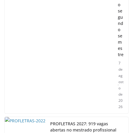
o
se
gu
nd
o
se
m
es
tre
7
de
ag
ost
o
de
20
26
PROFLETRAS 2027: 919 vagas
abertas no mestrado profissional