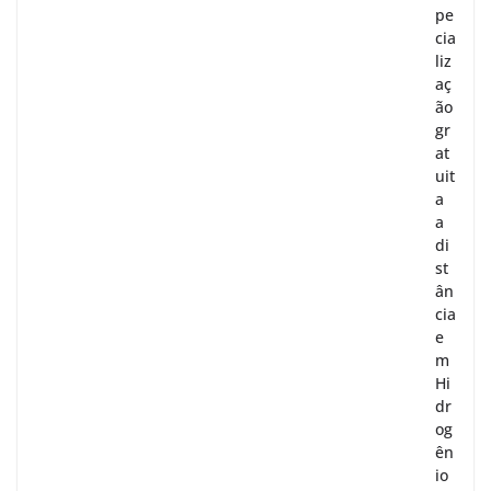
pe
cia
liz
aç
ão
gr
at
uit
a
a
di
st
ân
cia
e
m
Hi
dr
og
ên
io