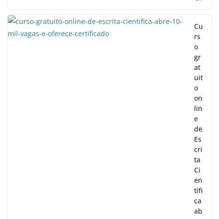
Cu
rs
o
gr
at
uit
o
on
lin
e
de
Es
cri
ta
Ci
en
tífi
ca
ab