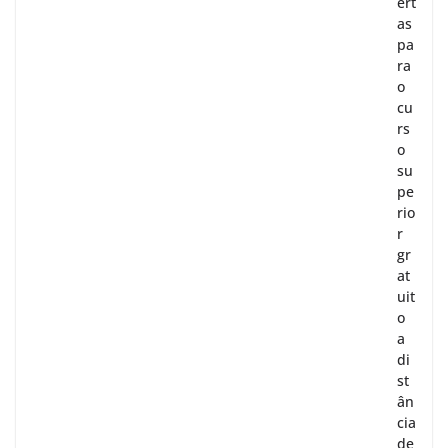
ert
as
pa
ra
o
cu
rs
o
su
pe
rio
r
gr
at
uit
o
a
di
st
ân
cia
de