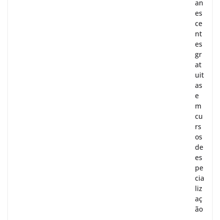
an
es
ce
nt
es
gr
at
uit
as
e
m
cu
rs
os
de
es
pe
cia
liz
aç
ão