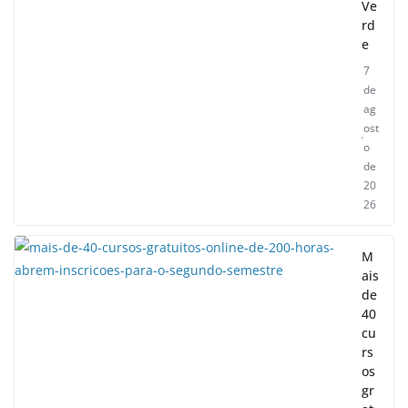
Ve
rd
e
7
de
ag
ost
o
de
20
26
M
ais
de
40
cu
rs
os
gr