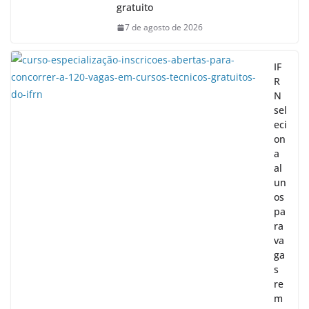
gratuito
7 de agosto de 2026
IF
R
N
sel
eci
on
a
al
un
os
pa
ra
va
ga
s
re
m