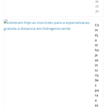
de
20
26
Co
m
eç
a
m
ho
je
as
in
sc
riç
õe
s
pa
ra
a
es