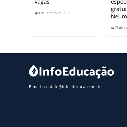
vagas
especi
gratu
3 de janeiro de 2023
Neuro
13 de j
E-mail
: contato@infoeducacao.com.br