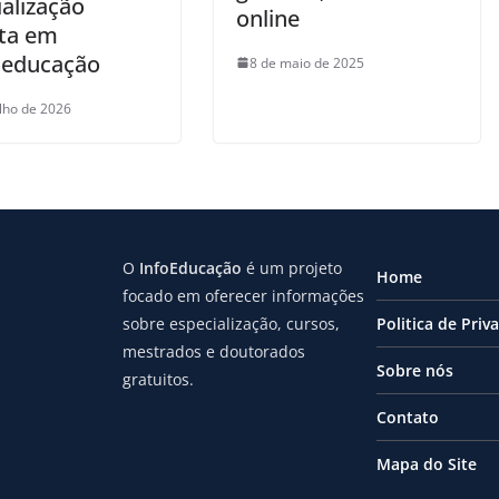
alização
online
ita em
educação
8 de maio de 2025
ulho de 2026
O
InfoEducação
é um projeto
Home
focado em oferecer informações
sobre especialização, cursos,
Politica de Priv
mestrados e doutorados
Sobre nós
gratuitos.
Contato
Mapa do Site