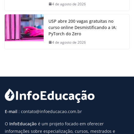
4 de agosto de 2026
USP abre 200 vagas gratuitas no
curso online Desmistificando a IA:
PyTorch do Zero
4 de agosto de 2026
E-mail
: contato@infoeducacao.com.br
O
InfoEducação
é um projeto focado em oferecer
informações sobre especialização, cursos, mestrados e