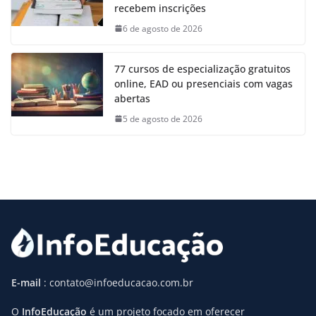
recebem inscrições
6 de agosto de 2026
77 cursos de especialização gratuitos
online, EAD ou presenciais com vagas
abertas
5 de agosto de 2026
E-mail
: contato@infoeducacao.com.br
O
InfoEducação
é um projeto focado em oferecer