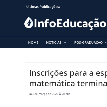
Skip
Últimas Publicações:
to
content
HOME
NOTÍCIAS
PÓS-GRADUAÇÃO
Inscrições para a es
matemática termin
3 de março de 2022
Milena