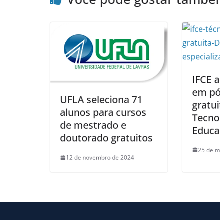
IFCE 
em pó
UFLA seleciona 71
gratui
alunos para cursos
Tecno
de mestrado e
Educa
doutorado gratuitos
25 de m
12 de novembro de 2024