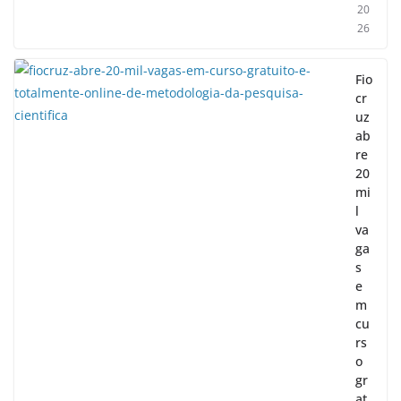
20
26
Fio
cr
uz
ab
re
20
mi
l
va
ga
s
e
m
cu
rs
o
gr
at