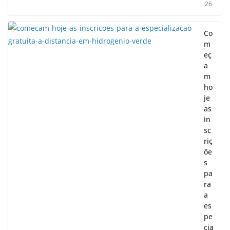
26
Co
m
eç
a
m
ho
je
as
in
sc
riç
õe
s
pa
ra
a
es
pe
cia