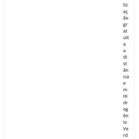
liz
aç
ão
gr
at
uit
a
a
di
st
ân
cia
e
m
Hi
dr
og
ên
io
Ve
rd