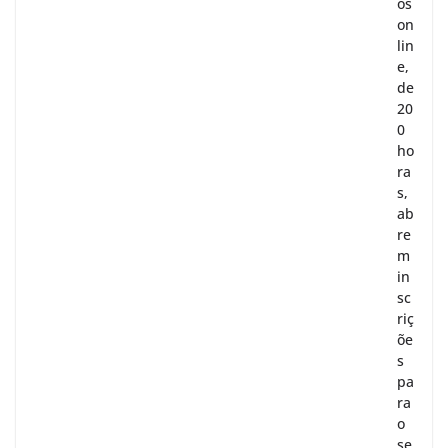
os
on
lin
e,
de
20
0
ho
ra
s,
ab
re
m
in
sc
riç
õe
s
pa
ra
o
se