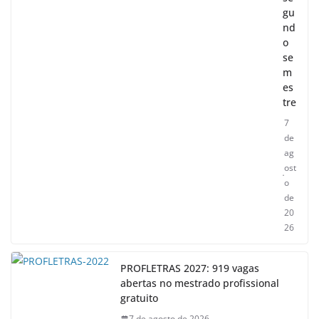
gu
nd
o
se
m
es
tre
7
de
ag
ost
o
de
20
26
PROFLETRAS 2027: 919 vagas
abertas no mestrado profissional
gratuito
7 de agosto de 2026