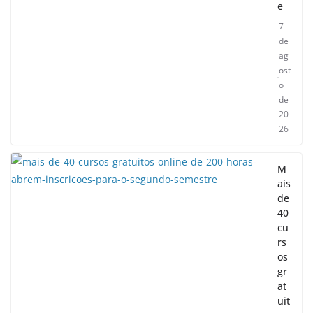
e
7
de
ag
ost
o
de
20
26
M
ais
de
40
cu
rs
os
gr
at
uit