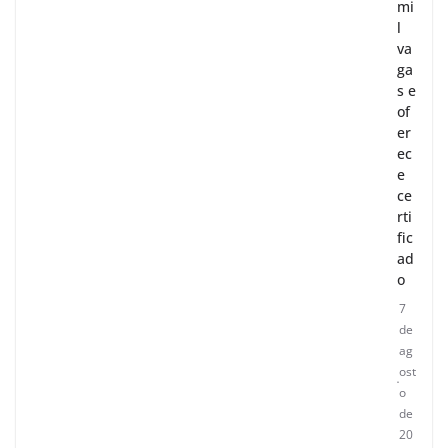
mi
l
va
ga
s e
of
er
ec
e
ce
rti
fic
ad
o
7
de
ag
ost
o
de
20