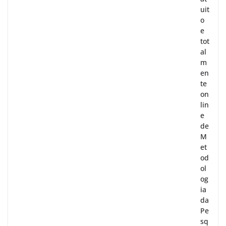
uit
o
e
tot
al
m
en
te
on
lin
e
de
M
et
od
ol
og
ia
da
Pe
sq