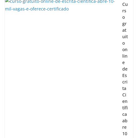
Cu
rs
o
gr
at
uit
o
on
lin
e
de
Es
cri
ta
Ci
en
tífi
ca
ab
re
10