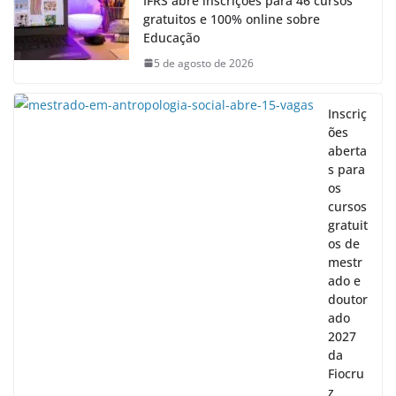
IFRS abre inscrições para 46 cursos
gratuitos e 100% online sobre
Educação
5 de agosto de 2026
Inscriç
ões
aberta
s para
os
cursos
gratuit
os de
mestr
ado e
doutor
ado
2027
da
Fiocru
z