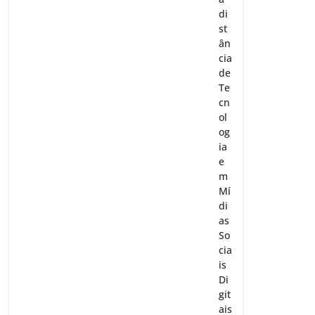
di
st
ân
cia
de
Te
cn
ol
og
ia
e
m
Mí
di
as
So
cia
is
Di
git
ais