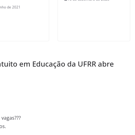
unho de 2021
atuito em Educação da UFRR abre
 vagas???
os.