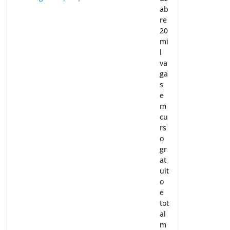
ab
re
20
mi
l
va
ga
s
e
m
cu
rs
o
gr
at
uit
o
e
tot
al
m