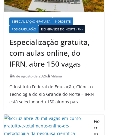
ESPECIALIZAÇÃO GRATUITA
NORDESTE
PÓS-GRADUAÇÃO
RIO GRANDE DO NORTE (RN)
Especialização gratuita,
com aulas online, do
IFRN, abre 150 vagas
6 de agosto de 2026
Milena
O Instituto Federal de Educação, Ciência e
Tecnologia do Rio Grande do Norte – IFRN
está selecionando 150 alunos para
Fio
cr
uz