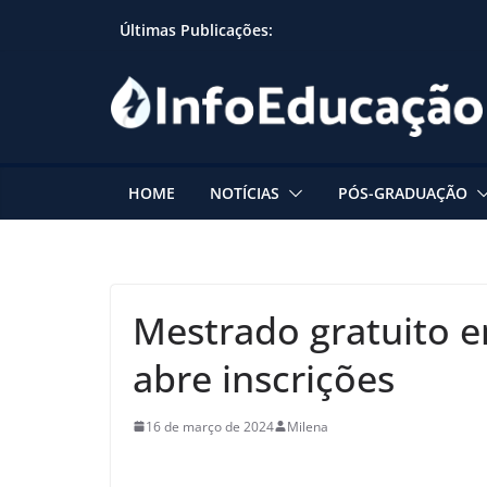
Skip
Últimas Publicações:
to
content
HOME
NOTÍCIAS
PÓS-GRADUAÇÃO
Mestrado gratuito 
abre inscrições
16 de março de 2024
Milena