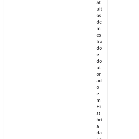
at
uit
os
de
m
es
tra
do
e
do
ut
or
ad
o
e
m
Hi
st
óri
a
da