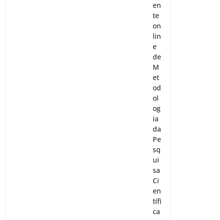
en
te
on
lin
e
de
M
et
od
ol
og
ia
da
Pe
sq
ui
sa
Ci
en
tífi
ca