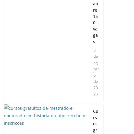
ab
re
15
0
va
ga
s
6
de
ag
ost
o
de
20
26
Cu
rs
os
gr