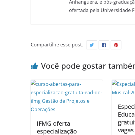
Anhanguera, e pós-graduação
ofertada pela Universidade 
Compartilhe esse post:
Você pode gostar tamb
Espec
Educa
gratui
IFMG oferta
vagas
especialização