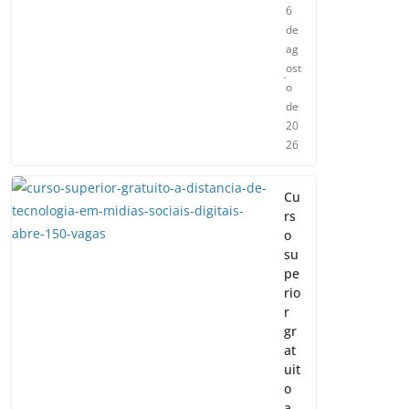
6
de
ag
ost
o
de
20
26
Cu
rs
o
su
pe
rio
r
gr
at
uit
o
a