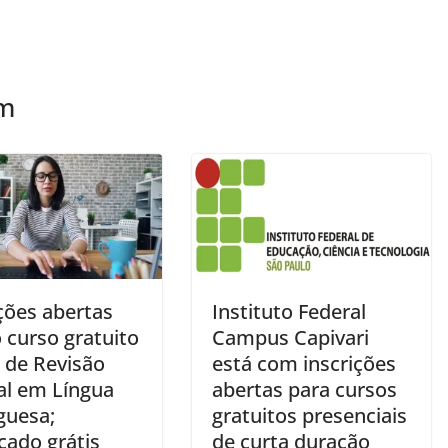
ém
ções abertas
Instituto Federal
 curso gratuito
Campus Capivari
e de Revisão
está com inscrições
al em Língua
abertas para cursos
guesa;
gratuitos presenciais
icado grátis
de curta duração