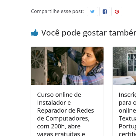
Compartilhe esse post:
Você pode gostar tamb
Curso online de
Inscri
Instalador e
para o
Reparador de Redes
onlin
de Computadores,
Textu
com 200h, abre
Portu
vagas gratuitas e
certif