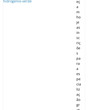
eç
a
m
ho
je
as
in
sc
riç
õe
s
pa
ra
a
es
pe
cia
liz
aç
ão
gr
at