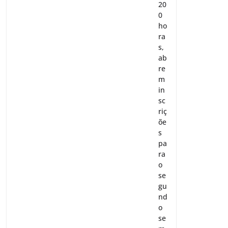
20
0
ho
ra
s,
ab
re
m
in
sc
riç
õe
s
pa
ra
o
se
gu
nd
o
se