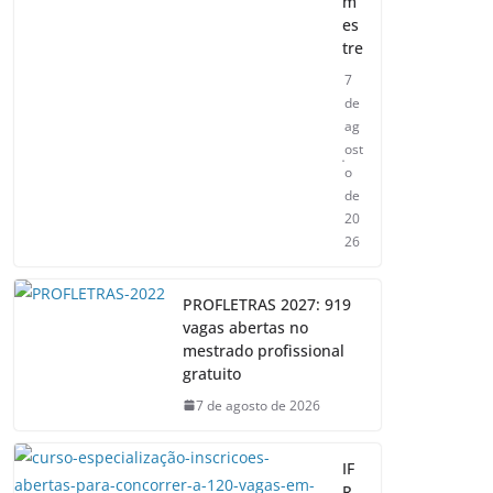
m
es
tre
7
de
ag
ost
o
de
20
26
PROFLETRAS 2027: 919
vagas abertas no
mestrado profissional
gratuito
7 de agosto de 2026
IF
R