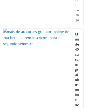
ost
o
de
20
26
M
ais
de
40
cu
rs
os
gr
at
uit
os
on
lin
e,
de