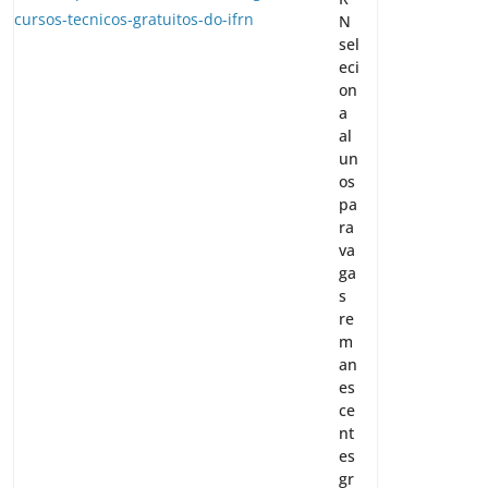
N
sel
eci
on
a
al
un
os
pa
ra
va
ga
s
re
m
an
es
ce
nt
es
gr