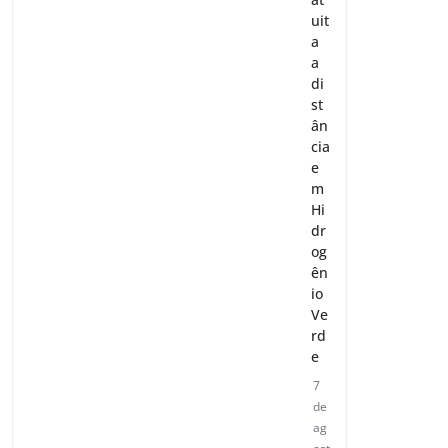
uit
a
a
di
st
ân
cia
e
m
Hi
dr
og
ên
io
Ve
rd
e
7
de
ag