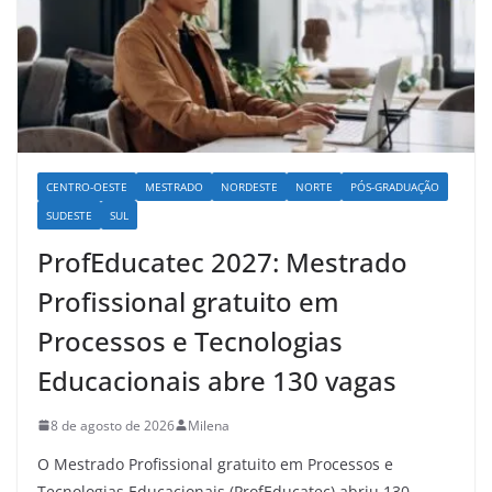
CENTRO-OESTE
MESTRADO
NORDESTE
NORTE
PÓS-GRADUAÇÃO
SUDESTE
SUL
ProfEducatec 2027: Mestrado
Profissional gratuito em
Processos e Tecnologias
Educacionais abre 130 vagas
8 de agosto de 2026
Milena
O Mestrado Profissional gratuito em Processos e
Tecnologias Educacionais (ProfEducatec) abriu 130