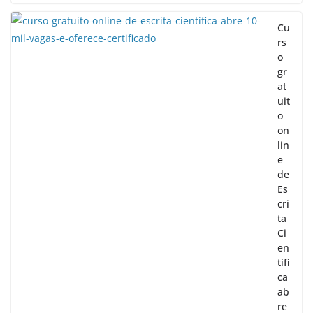
Cu
rs
o
gr
at
uit
o
on
lin
e
de
Es
cri
ta
Ci
en
tífi
ca
ab
re