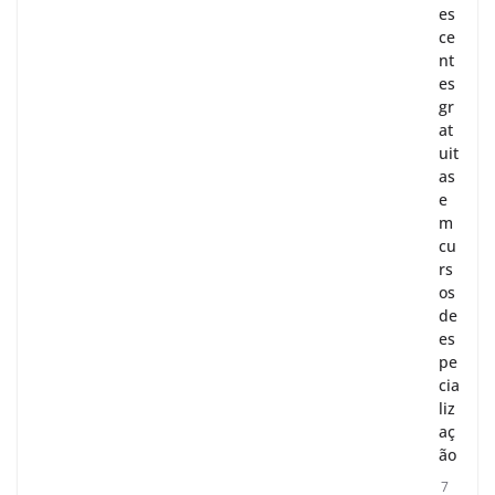
es
ce
nt
es
gr
at
uit
as
e
m
cu
rs
os
de
es
pe
cia
liz
aç
ão
7