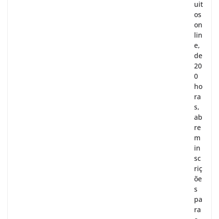
uit
os
on
lin
e,
de
20
0
ho
ra
s,
ab
re
m
in
sc
riç
õe
s
pa
ra