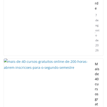
rd
e
7
de
ag
ost
o
de
20
26
M
ais
de
40
cu
rs
os
gr
at