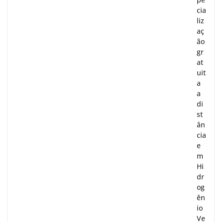
cia
liz
aç
ão
gr
at
uit
a
a
di
st
ân
cia
e
m
Hi
dr
og
ên
io
Ve