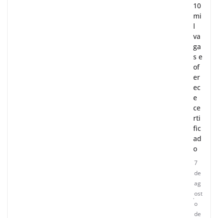
10
mi
l
va
ga
s e
of
er
ec
e
ce
rti
fic
ad
o
7
de
ag
ost
o
de