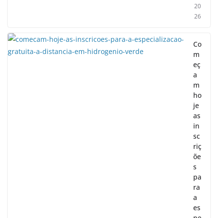
20
26
Co
m
eç
a
m
ho
je
as
in
sc
riç
õe
s
pa
ra
a
es
pe