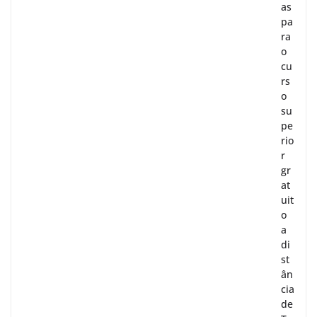
as
pa
ra
o
cu
rs
o
su
pe
rio
r
gr
at
uit
o
a
di
st
ân
cia
de