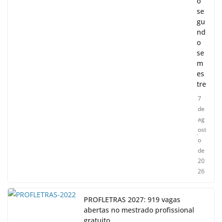
o
se
gu
nd
o
se
m
es
tre
7
de
ag
ost
o
de
20
26
PROFLETRAS 2027: 919 vagas
abertas no mestrado profissional
gratuito