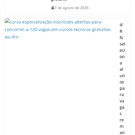
7 de agosto de 2026
IF
R
N
sel
eci
on
a
al
un
os
pa
ra
va
ga
s
re
m
an