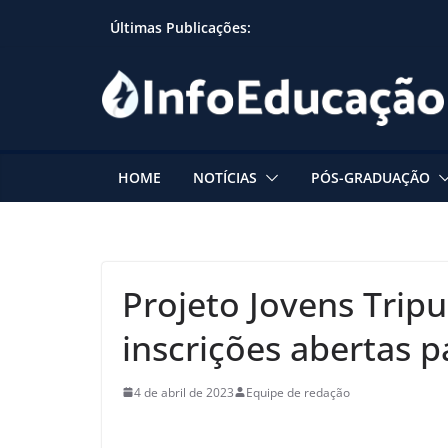
Skip
Últimas Publicações:
to
content
HOME
NOTÍCIAS
PÓS-GRADUAÇÃO
Projeto Jovens Trip
inscrições abertas p
4 de abril de 2023
Equipe de redação