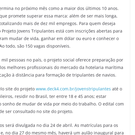
termina no próximo mês como a maior dos últimos 10 anos.
 que promete superar essa marca: além de ser mais longa,
 totalizando mais de dez mil empregos. Para quem deseja
 o Projeto Jovens Tripulantes está com inscrições abertas para
eiram mudar de vida, ganhar em dólar ou euro e conhecer o
o todo, são 150 vagas disponíveis.
il pessoas no país, o projeto social oferece preparação por
elos melhores profissionais do mercado da hotelaria marítima
ação à distância para formação de tripulantes de navios.
lo site do projeto
www.deck4.com.br/jovenstripulantes
até o
eiros, residir no Brasil, ter entre 18 e 45 anos; estar
 o sonho de mudar de vida por meio do trabalho. O edital com
de ser consultado no site do projeto.
dos será divulgada no dia 24 de abril. As matrículas para os
il e, no dia 27 do mesmo mês, haverá um aulão inaugural para