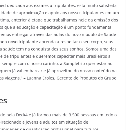
 dedicada aos exames a tripulantes, está muito satisfeita
nidade de aproximação e apoio aos nossos tripulantes em um
ítima, anterior à etapa que trabalhamos hoje da emissão dos
mos que a educação e capacitação é um ponto fundamental
remos entregar através das aulas do novo módulo de Saúde
ada novo tripulante aprenda a respeitar o seu corpo, seus
ue a saúde tem na conquista dos seus sonhos. Somos uma das
 de tripulantes e queremos capacitar mais Brasileiros a
m sempre com o nosso carinho, a Sampletrip quer estar ao
 quem já vai embarcar e já aproveitou do nosso conteúdo na
s viagens.” – Luanna Eroles, Gerente de Produtos do Grupo
es
zado pela Deck4 e já formou mais de 3.500 pessoas em todo o
Direcionado a jovens e adultos em situação de
tunidades de qualificação profissional para futuros