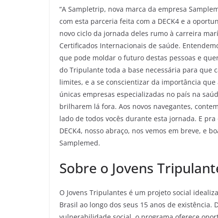
“A Sampletrip, nova marca da empresa Samplemed
com esta parceria feita com a DECK4 e a oportu
novo ciclo da jornada deles rumo à carreira mar
Certificados Internacionais de saúde. Entende
que pode moldar o futuro destas pessoas e que
do Tripulante toda a base necessária para que c
limites, e a se conscientizar da importância q
únicas empresas especializadas no país na saúde
brilharem lá fora. Aos novos navegantes, conte
lado de todos vocês durante esta jornada. E pra
DECK4, nosso abraço, nos vemos em breve, e boa
Samplemed.
Sobre o Jovens Tripulant
O Jovens Tripulantes é um projeto social ideali
Brasil ao longo dos seus 15 anos de existência. 
vulnerabilidade social, o programa oferece opor