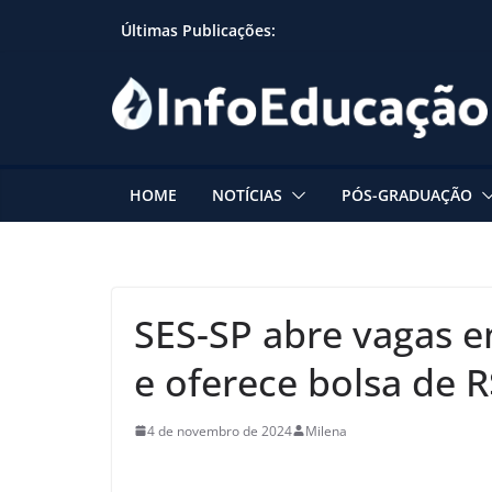
Skip
Últimas Publicações:
to
content
HOME
NOTÍCIAS
PÓS-GRADUAÇÃO
SES-SP abre vagas e
e oferece bolsa de R
4 de novembro de 2024
Milena