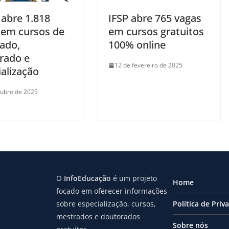
abre 1.818
IFSP abre 765 vagas
 em cursos de
em cursos gratuitos
ado,
100% online
rado e
12 de fevereiro de 2025
alização
tubro de 2025
O
InfoEducação
é um projeto
Home
focado em oferecer informações
sobre especialização, cursos,
Politica de Priv
mestrados e doutorados
Sobre nós