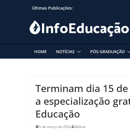
Skip
Últimas Publicações:
to
content
HOME
NOTÍCIAS
PÓS-GRADUAÇÃO
Terminam dia 15 de 
a especialização gra
Educação
5 de março de 2024
Milena