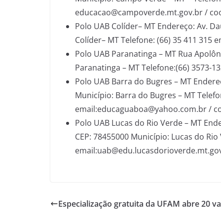
educacao@campoverde.mt.gov.br / c
Polo UAB Colíder– MT Endereço: Av. Dau
Colíder– MT Telefone: (66) 35 411 315 
Polo UAB Paranatinga – MT Rua Apolôni
Paranatinga – MT Telefone:(66) 3573-
Polo UAB Barra do Bugres – MT Endereço
Município: Barra do Bugres – MT Telefo
email:educaguaboa@yahoo.com.br / c
Polo UAB Lucas do Rio Verde – MT Ende
CEP: 78455000 Município: Lucas do Rio
email:uab@edu.lucasdorioverde.mt.go
Especialização gratuita da UFAM abre 20 v