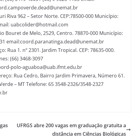
oord.campoverde.dead@unemat.br
ri Riva 962 – Setor Norte. CEP:78500-000 Município:
email: uabcolider@hotmail.com
o Bouret de Melo, 2529, Centro. 78870-000 Município:
1331 email:coord.paranatinga.dead@unemat.br
: Rua 1. nº 2301. Jardim Tropical. CEP: 78635-000.
nes: (66) 3468-3097
oord-polo-aguaboa@uab.ifmt.edu.br
reço: Rua Cedro, Bairro Jardim Primavera, Número 61.
 Verde – MT Telefone: 65 3548-2326/3548-2327
v.br
agas
UFRGS abre 200 vagas em graduação gratuita a
distância em Ciências Biológicas