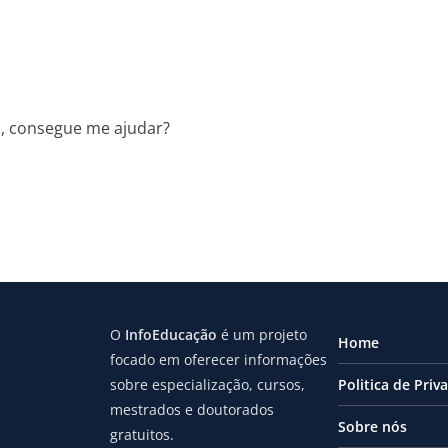
s, consegue me ajudar?
O
InfoEducação
é um projeto
Home
focado em oferecer informações
sobre especialização, cursos,
Politica de Priv
mestrados e doutorados
Sobre nós
gratuitos.