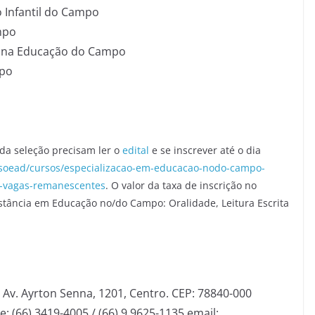
o Infantil do Campo
mpo
ta na Educação do Campo
mpo
da seleção precisam ler o
edital
e se inscrever até o dia
ssoead/cursos/especializacao-em-educacao-nodo-campo-
cia-vagas-remanescentes
. O valor da taxa de inscrição no
distância em Educação no/do Campo: Oralidade, Leitura Escrita
v. Ayrton Senna, 1201, Centro. CEP: 78840-000
 (66) 3419-4005 / (66) 9 9625-1135 email: