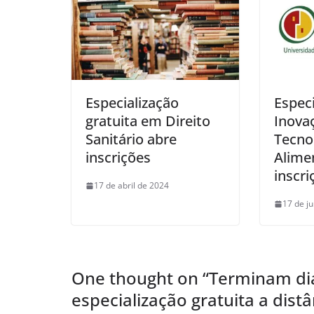
Especialização
Espec
gratuita em Direito
Inova
Sanitário abre
Tecno
inscrições
Alime
inscri
17 de abril de 2024
17 de j
One thought on “
Terminam dia
especialização gratuita a dis