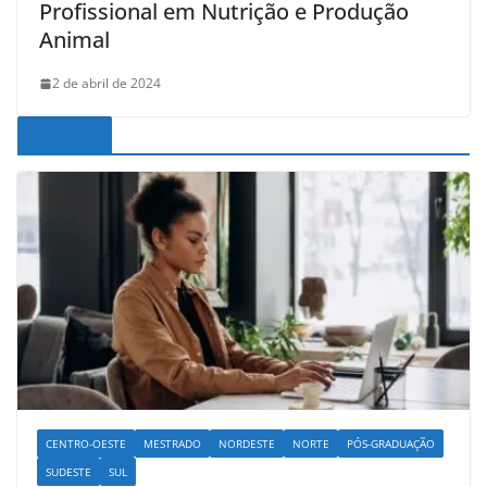
Profissional em Nutrição e Produção
Animal
2 de abril de 2024
Noticias
CENTRO-OESTE
MESTRADO
NORDESTE
NORTE
PÓS-GRADUAÇÃO
SUDESTE
SUL