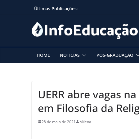
Skip
Últimas Publicações:
to
content
HOME
NOTÍCIAS
PÓS-GRADUAÇÃO
UERR abre vagas na 
em Filosofia da Reli
28 de maio de 2021
Milena