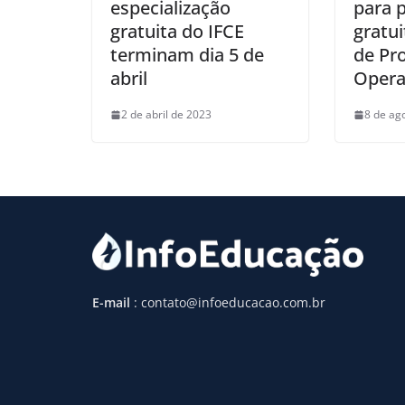
especialização
para 
gratuita do IFCE
gratu
terminam dia 5 de
de Pro
abril
Opera
2 de abril de 2023
8 de ag
E-mail
: contato@infoeducacao.com.br