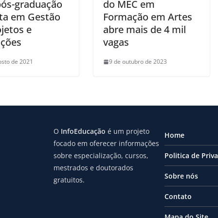
pós-graduação
do MEC em
ita em Gestão
Formação em Artes
jetos e
abre mais de 4 mil
ções
vagas
osto de 2021
9 de outubro de 2023
O
InfoEducação
é um projeto
Home
focado em oferecer informações
sobre especialização, cursos,
Politica de Priv
mestrados e doutorados
Sobre nós
gratuitos.
Contato
Mapa do Site