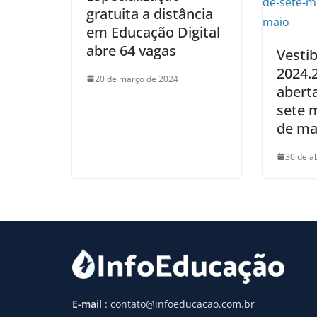
gratuita a distância
em Educação Digital
abre 64 vagas
Vestib
2024.2
20 de março de 2024
abert
sete m
de ma
30 de a
E-mail
: contato@infoeducacao.com.br