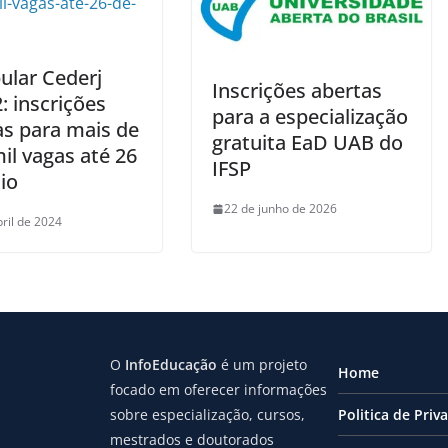
ular Cederj
Inscrições abertas
: inscrições
para a especialização
as para mais de
gratuita EaD UAB do
il vagas até 26
IFSP
io
22 de junho de 2026
bril de 2024
O
InfoEducação
é um projeto
Home
focado em oferecer informações
sobre especialização, cursos,
Politica de Priv
mestrados e doutorados