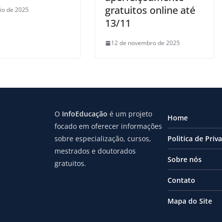
gratuitos online até
io de 2025
13/11
12 de novembro de 2025
O
InfoEducação
é um projeto
Home
focado em oferecer informações
sobre especialização, cursos,
Politica de Priv
mestrados e doutorados
Sobre nós
gratuitos.
Contato
Mapa do Site