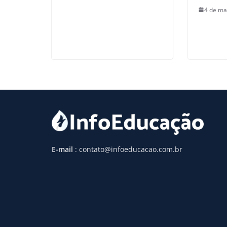
4 de ma
E-mail
: contato@infoeducacao.com.br