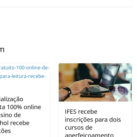
ém
alização
ita 100% online
IFES recebe
sino de
inscrições para dois
hol recebe
cursos de
ções
aperfeiçoamento