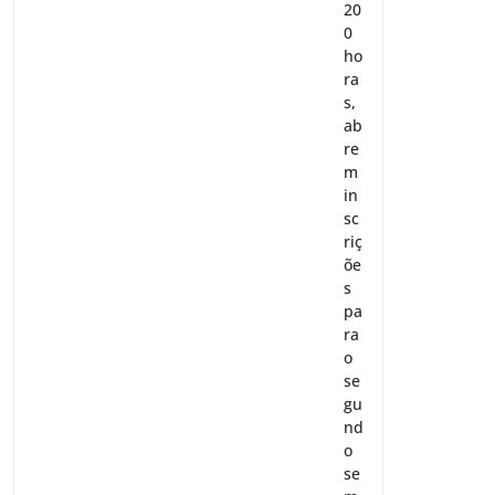
20
0
ho
ra
s,
ab
re
m
in
sc
riç
õe
s
pa
ra
o
se
gu
nd
o
se