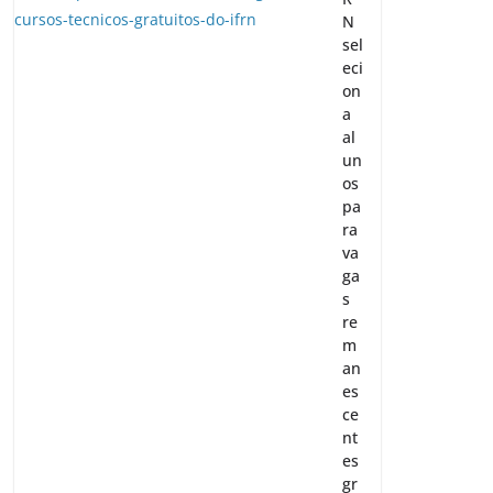
N
sel
eci
on
a
al
un
os
pa
ra
va
ga
s
re
m
an
es
ce
nt
es
gr