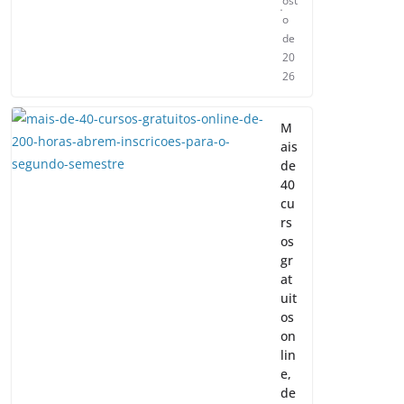
ost
o
de
20
26
M
ais
de
40
cu
rs
os
gr
at
uit
os
on
lin
e,
de