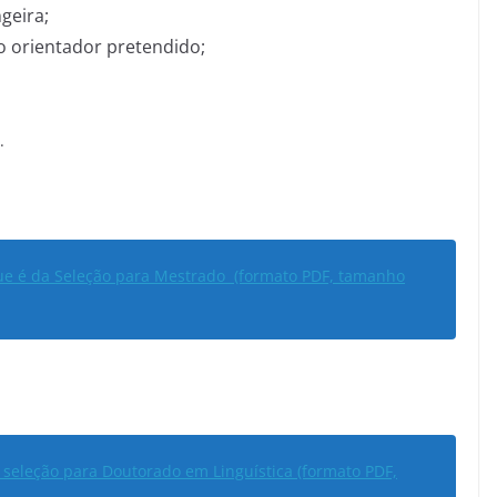
geira;
o orientador pretendido;
.
que é da Seleção para Mestrado (formato PDF, tamanho
 seleção para Doutorado em Linguística (formato PDF,