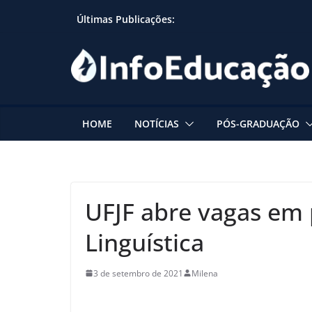
Skip
Últimas Publicações:
to
content
HOME
NOTÍCIAS
PÓS-GRADUAÇÃO
UFJF abre vagas em
Linguística
3 de setembro de 2021
Milena