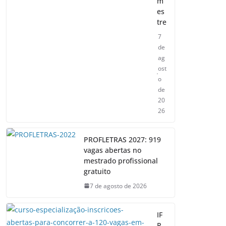
m
es
tre
7
de
ag
ost
o
de
20
26
PROFLETRAS 2027: 919
vagas abertas no
mestrado profissional
gratuito
7 de agosto de 2026
IF
R