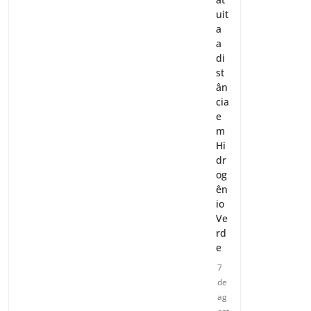
uit
a
a
di
st
ân
cia
e
m
Hi
dr
og
ên
io
Ve
rd
e
7
de
ag