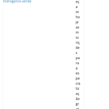
eç
a
m
ho
je
as
in
sc
riç
õe
s
pa
ra
a
es
pe
cia
liz
aç
ão
gr
at