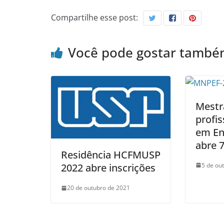
Compartilhe esse post:
Você pode gostar tamb
Mestr
profis
em En
abre 
Residência HCFMUSP
5 de ou
2022 abre inscrições
20 de outubro de 2021