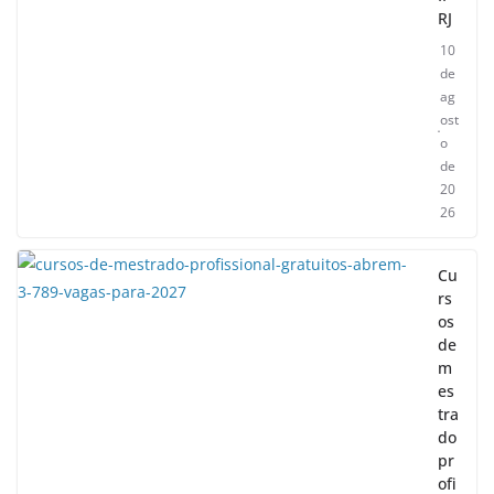
RJ
10
de
ag
ost
o
de
20
26
Cu
rs
os
de
m
es
tra
do
pr
ofi