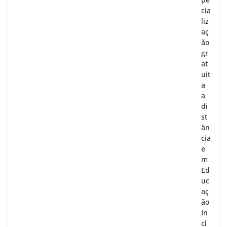
cia
liz
aç
ão
gr
at
uit
a
a
di
st
ân
cia
e
m
Ed
uc
aç
ão
In
cl