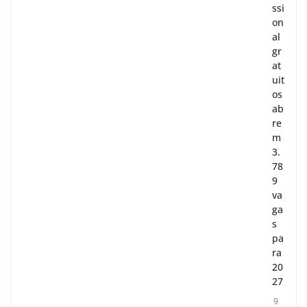
ssi
on
al
gr
at
uit
os
ab
re
m
3.
78
9
va
ga
s
pa
ra
20
27
9