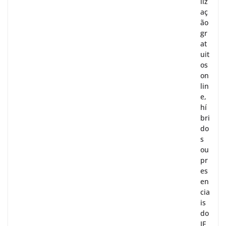
liz
aç
ão
gr
at
uit
os
on
lin
e,
hí
bri
do
s
ou
pr
es
en
cia
is
do
IF