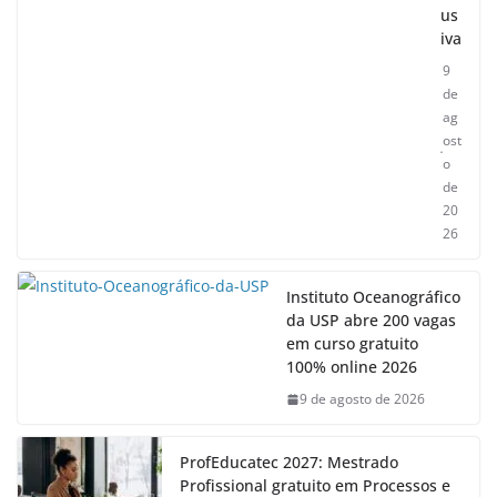
us
iva
9
de
ag
ost
o
de
20
26
Instituto Oceanográfico
da USP abre 200 vagas
em curso gratuito
100% online 2026
9 de agosto de 2026
ProfEducatec 2027: Mestrado
Profissional gratuito em Processos e