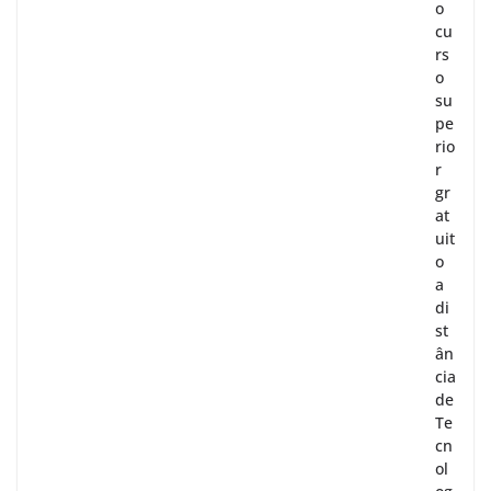
o
cu
rs
o
su
pe
rio
r
gr
at
uit
o
a
di
st
ân
cia
de
Te
cn
ol