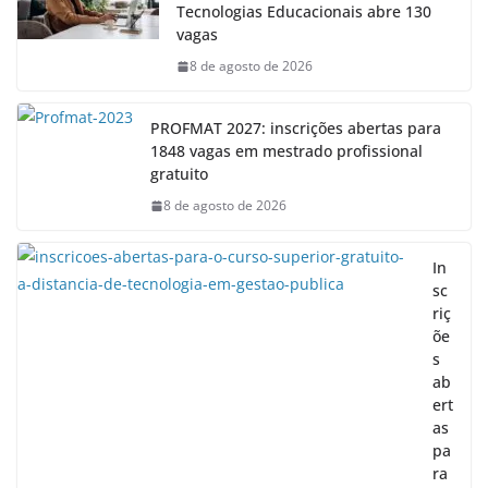
Tecnologias Educacionais abre 130
vagas
8 de agosto de 2026
PROFMAT 2027: inscrições abertas para
1848 vagas em mestrado profissional
gratuito
8 de agosto de 2026
In
sc
riç
õe
s
ab
ert
as
pa
ra