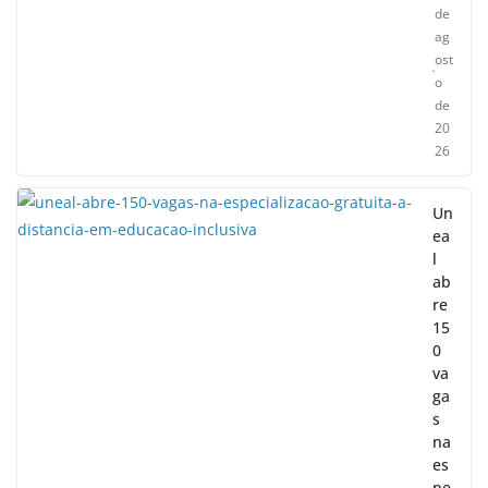
de
ag
ost
o
de
20
26
Un
ea
l
ab
re
15
0
va
ga
s
na
es
pe