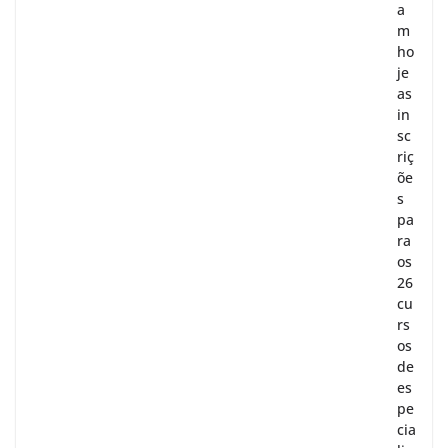
a
m
ho
je
as
in
sc
riç
õe
s
pa
ra
os
26
cu
rs
os
de
es
pe
cia