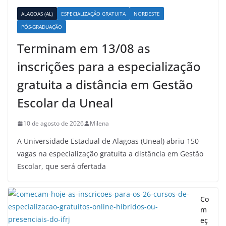
ALAGOAS (AL)
ESPECIALIZAÇÃO GRATUITA
NORDESTE
PÓS-GRADUAÇÃO
Terminam em 13/08 as
inscrições para a especialização
gratuita a distância em Gestão
Escolar da Uneal
10 de agosto de 2026
Milena
A Universidade Estadual de Alagoas (Uneal) abriu 150
vagas na especialização gratuita a distância em Gestão
Escolar, que será ofertada
Co
m
eç