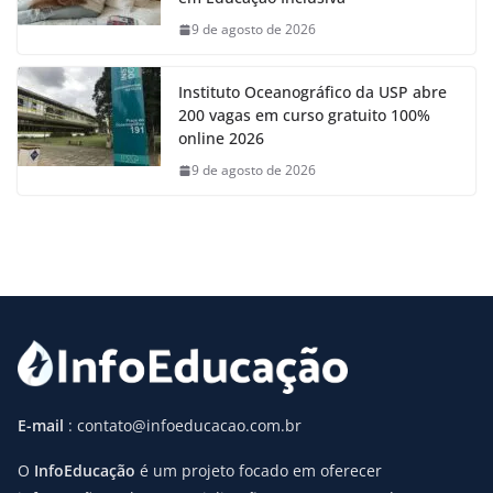
9 de agosto de 2026
Instituto Oceanográfico da USP abre
200 vagas em curso gratuito 100%
online 2026
9 de agosto de 2026
E-mail
: contato@infoeducacao.com.br
O
InfoEducação
é um projeto focado em oferecer