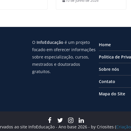
10 de junho de 2026
O
InfoEducação
é um projeto
Home
focado em oferecer informações
sobre especialização, cursos,
Politica de Priv
mestrados e doutorados
Sobre nós
gratuitos.
Contato
Mapa do Site
rvados ao site InfoEducação - Ano base 2026 - by Criosites (
Criação