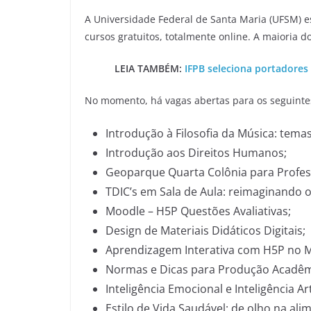
A Universidade Federal de Santa Maria (UFSM) e
cursos gratuitos, totalmente online. A maioria do
LEIA TAMBÉM:
IFPB seleciona portadores
No momento, há vagas abertas para os seguintes
Introdução à Filosofia da Música: tema
Introdução aos Direitos Humanos;
Geoparque Quarta Colônia para Profes
TDIC’s em Sala de Aula: reimaginando 
Moodle – H5P Questões Avaliativas;
Design de Materiais Didáticos Digitais;
Aprendizagem Interativa com H5P no 
Normas e Dicas para Produção Acadêm
Inteligência Emocional e Inteligência Arti
Estilo de Vida Saudável: de olho na ali