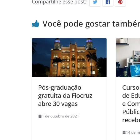
Compartilhe esse post:
Você pode gostar tamb
Pós-graduação
Curso 
gratuita da Fiocruz
de Ed
abre 30 vagas
e Com
Públic
1 de outubro de 2021
recebe
14 de m