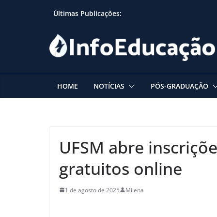
Skip
Últimas Publicações:
to
content
HOME
NOTÍCIAS
PÓS-GRADUAÇÃO
UFSM abre inscriçõe
gratuitos online
1 de agosto de 2025
Milena