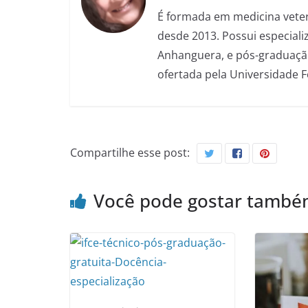
É formada em medicina veter
desde 2013. Possui especializ
Anhanguera, e pós-graduação
ofertada pela Universidade 
Compartilhe esse post:
Você pode gostar tamb