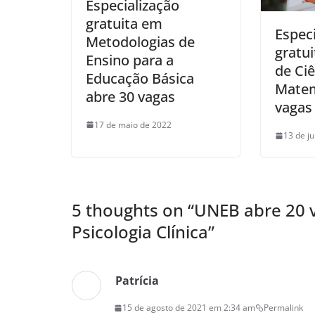
Especialização
gratuita em
Especi
Metodologias de
gratu
Ensino para a
de Ciê
Educação Básica
Matem
abre 30 vagas
vagas
17 de maio de 2022
13 de j
5 thoughts on “
UNEB abre 20 v
Psicologia Clínica
”
Patrícia
15 de agosto de 2021 em 2:34 am
Permalink