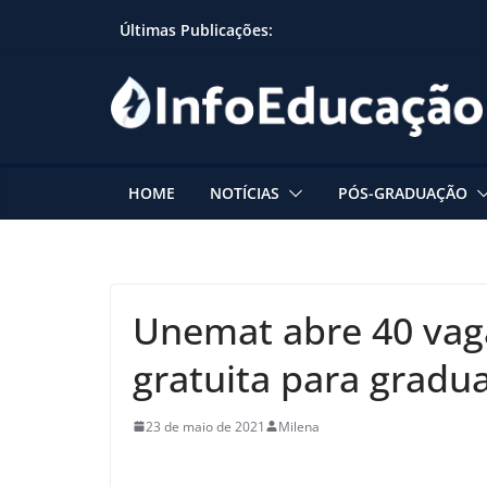
Skip
Últimas Publicações:
to
content
HOME
NOTÍCIAS
PÓS-GRADUAÇÃO
Unemat abre 40 vag
gratuita para gradu
23 de maio de 2021
Milena