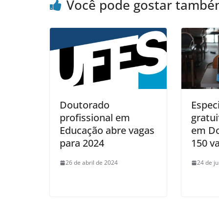
Você pode gostar tamb
Doutorado
Especi
profissional em
gratui
Educação abre vagas
em Do
para 2024
150 v
26 de abril de 2024
24 de j