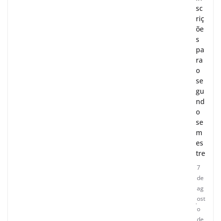
sc
riç
õe
s
pa
ra
o
se
gu
nd
o
se
m
es
tre
7
de
ag
ost
o
de