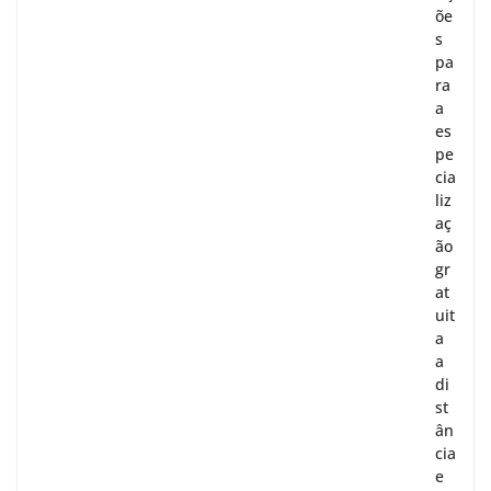
õe
s
pa
ra
a
es
pe
cia
liz
aç
ão
gr
at
uit
a
a
di
st
ân
cia
e