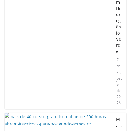
m
Hi
dr
og
ên
io
Ve
rd
e
7
de
ag
ost
o
de
20
26
M
ais