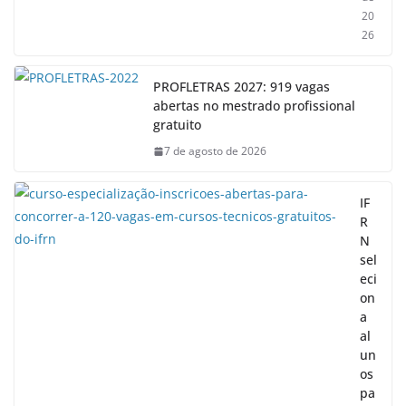
20
26
PROFLETRAS 2027: 919 vagas
abertas no mestrado profissional
gratuito
7 de agosto de 2026
IF
R
N
sel
eci
on
a
al
un
os
pa