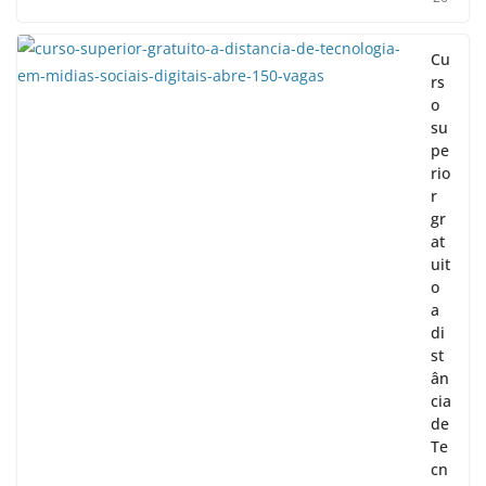
Cu
rs
o
su
pe
rio
r
gr
at
uit
o
a
di
st
ân
cia
de
Te
cn