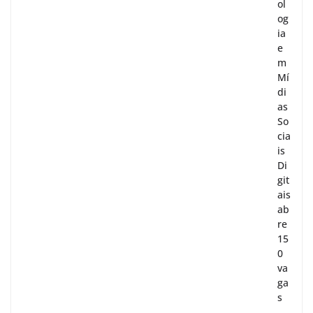
ol
og
ia
e
m
Mí
di
as
So
cia
is
Di
git
ais
ab
re
15
0
va
ga
s