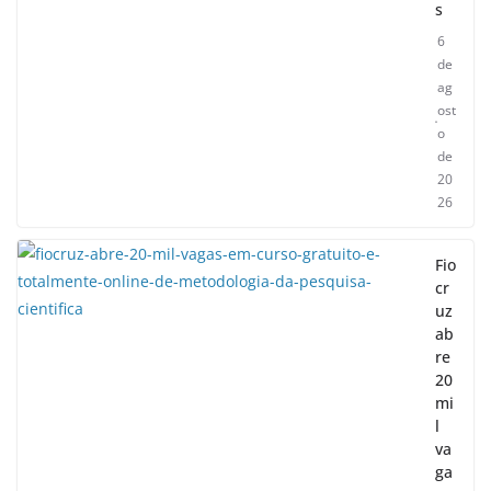
s
6
de
ag
ost
o
de
20
26
Fio
cr
uz
ab
re
20
mi
l
va
ga