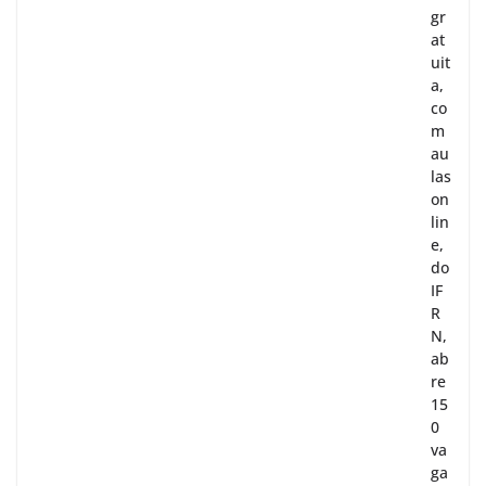
gr
at
uit
a,
co
m
au
las
on
lin
e,
do
IF
R
N,
ab
re
15
0
va
ga