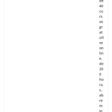
de
40
cu
rs
os
gr
at
uit
os
on
lin
e,
de
20
0
ho
ra
s,
ab
re
m
in