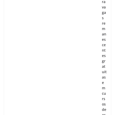
ra
va
ga
s
re
m
an
es
ce
nt
es
gr
at
uit
as
e
m
cu
rs
os
de
es