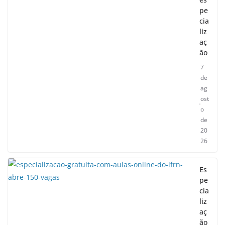
pe
cia
liz
aç
ão
7
de
ag
ost
o
de
20
26
Es
pe
cia
liz
aç
ão