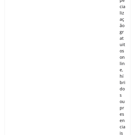
pe
cia
liz
aç
ão
gr
at
uit
os
on
lin
e,
hí
bri
do
s
ou
pr
es
en
cia
is