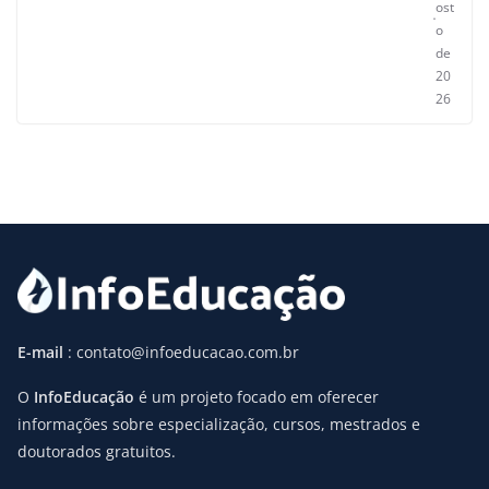
ost
o
de
20
26
E-mail
: contato@infoeducacao.com.br
O
InfoEducação
é um projeto focado em oferecer
informações sobre especialização, cursos, mestrados e
doutorados gratuitos.