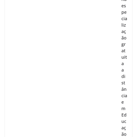
es
pe
cia
liz
aç
ão
gr
at
uit
a
a
di
st
ân
cia
e
m
Ed
uc
aç
ão