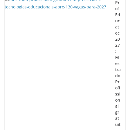
Pr
of
Ed
uc
at
ec
20
27
:
M
es
tra
do
Pr
ofi
ssi
on
al
gr
at
uit