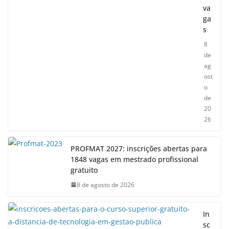
va
ga
s
8
de
ag
ost
o
de
20
26
PROFMAT 2027: inscrições abertas para
1848 vagas em mestrado profissional
gratuito
8 de agosto de 2026
In
sc