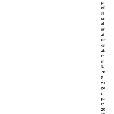
pr
ofi
ssi
on
al
gr
at
uit
os
ab
re
m
3.
78
9
va
ga
s
pa
ra
20