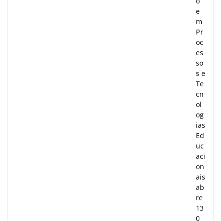
o
e
m
Pr
oc
es
so
s e
Te
cn
ol
og
ias
Ed
uc
aci
on
ais
ab
re
13
0