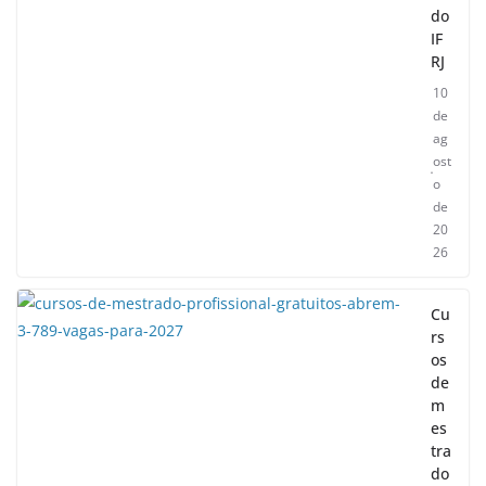
do
IF
RJ
10
de
ag
ost
o
de
20
26
Cu
rs
os
de
m
es
tra
do