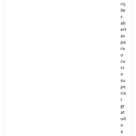
riç
õe
s
ab
ert
as
pa
ra
o
cu
rs
o
su
pe
rio
r
gr
at
uit
o
a