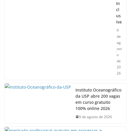
In
cl
us
iva
9
de
ag
ost
o
de
20
26
Instituto Oceanográfico
da USP abre 200 vagas
em curso gratuito
100% online 2026
9 de agosto de 2026