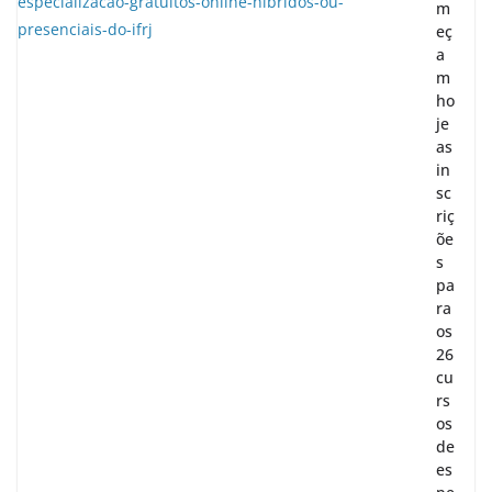
m
eç
a
m
ho
je
as
in
sc
riç
õe
s
pa
ra
os
26
cu
rs
os
de
es