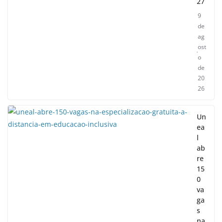
27
9
de
ag
ost
o
de
20
26
Un
ea
l
ab
re
15
0
va
ga
s
na