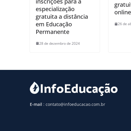
inscrições para a
gratu
especialização
online
gratuita a distância
em Educação
26 de a
Permanente
28 de dezembro de 2024
E-mail
: contato@infoeducacao.com.br