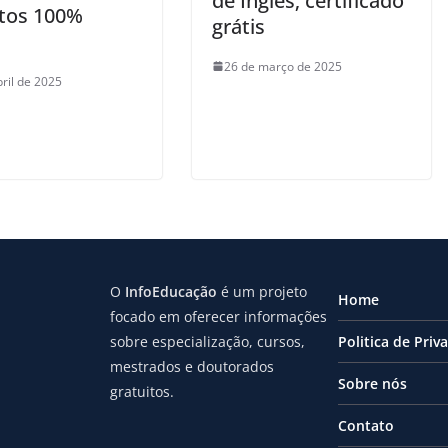
de Inglês; certificado
itos 100%
grátis
26 de março de 2025
bril de 2025
O
InfoEducação
é um projeto
Home
focado em oferecer informações
sobre especialização, cursos,
Politica de Priv
mestrados e doutorados
Sobre nós
gratuitos.
Contato