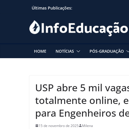
Skip
Últimas Publicações:
to
content
HOME
NOTÍCIAS
PÓS-GRADUAÇÃO
USP abre 5 mil vaga
totalmente online,
para Engenheiros d
15 de novembro de 2025
Milena