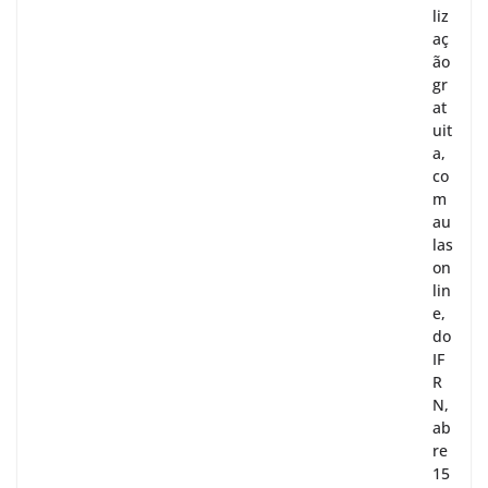
liz
aç
ão
gr
at
uit
a,
co
m
au
las
on
lin
e,
do
IF
R
N,
ab
re
15