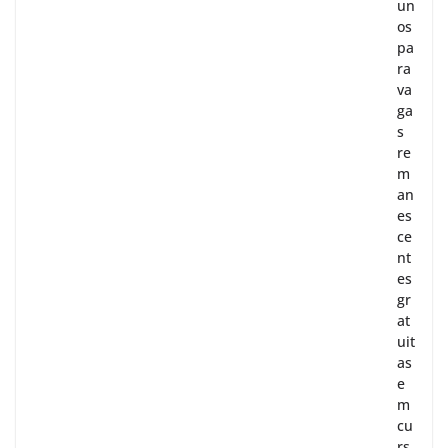
un
os
pa
ra
va
ga
s
re
m
an
es
ce
nt
es
gr
at
uit
as
e
m
cu
rs