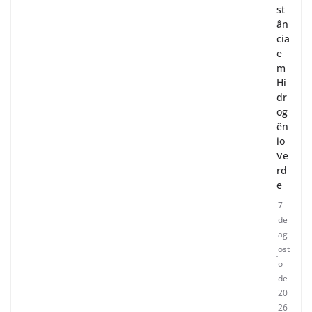
st
ân
cia
e
m
Hi
dr
og
ên
io
Ve
rd
e
7
de
ag
ost
o
de
20
26