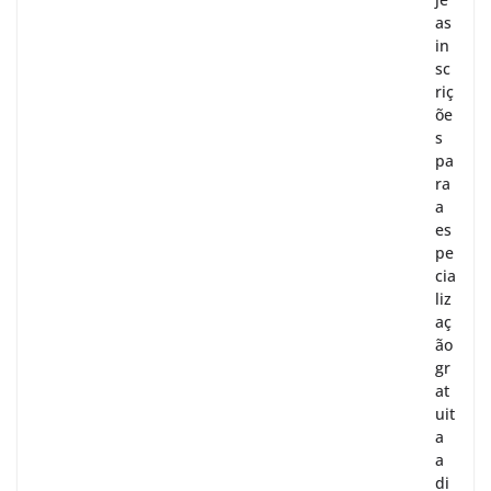
as
in
sc
riç
õe
s
pa
ra
a
es
pe
cia
liz
aç
ão
gr
at
uit
a
a
di