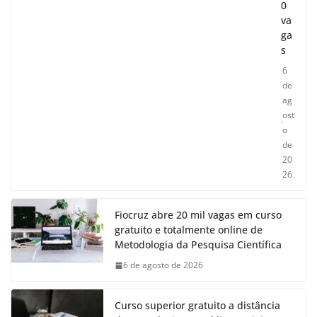
0
va
ga
s
6
de
ag
ost
o
de
20
26
Fiocruz abre 20 mil vagas em curso
gratuito e totalmente online de
Metodologia da Pesquisa Científica
6 de agosto de 2026
Curso superior gratuito a distância