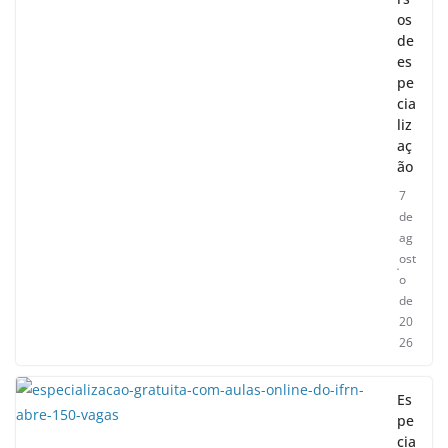
os
de
es
pe
cia
liz
aç
ão
7
de
ag
ost
o
de
20
26
Es
pe
cia