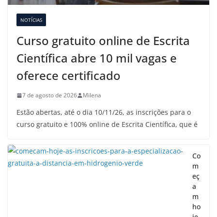
NOTÍCIAS
Curso gratuito online de Escrita
Científica abre 10 mil vagas e
oferece certificado
7 de agosto de 2026
Milena
Estão abertas, até o dia 10/11/26, as inscrições para o
curso gratuito e 100% online de Escrita Científica, que é
Co
m
eç
a
m
ho
je