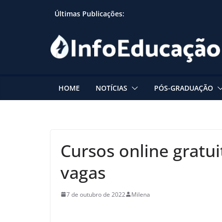
Skip
Últimas Publicações:
to
content
HOME
NOTÍCIAS
PÓS-GRADUAÇÃO
Cursos online gratui
vagas
7 de outubro de 2022
Milena