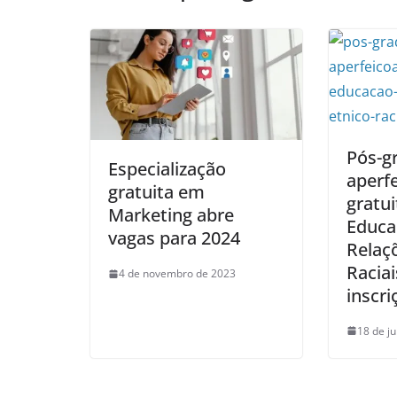
Pós-g
Especialização
aperf
gratuita em
gratu
Marketing abre
Educa
vagas para 2024
Relaçõ
Raciai
4 de novembro de 2023
inscri
18 de j