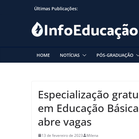
Skip
Últimas Publicações:
to
content
HOME
NOTÍCIAS
PÓS-GRADUAÇÃO
Especialização gratu
em Educação Básica,
abre vagas
13 de fevereiro de 2023
Milena