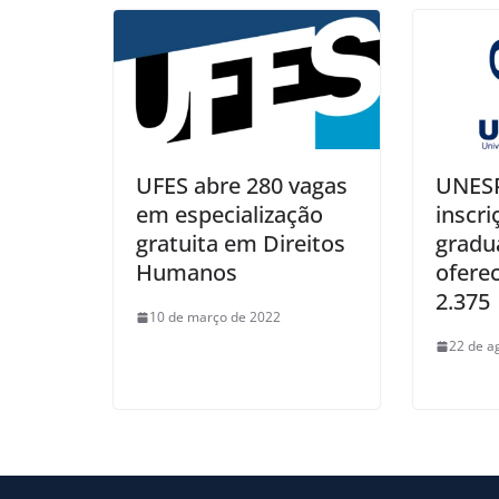
UFES abre 280 vagas
UNES
em especialização
inscri
gratuita em Direitos
gradu
Humanos
ofere
2.375
10 de março de 2022
22 de a