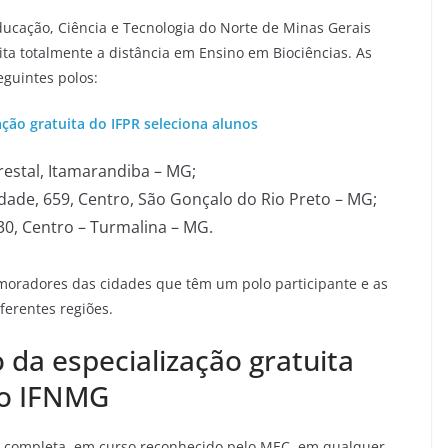
ucação, Ciência e Tecnologia do Norte de Minas Gerais
ita totalmente a distância em Ensino em Biociências. As
eguintes polos:
ação gratuita do IFPR seleciona alunos
restal, Itamarandiba – MG;
dade, 659, Centro, São Gonçalo do Rio Preto – MG;
0, Centro – Turmalina – MG.
moradores das cidades que têm um polo participante e as
erentes regiões.
o da especialização gratuita
do IFNMG
 completa, em curso reconhecido pelo MEC, em qualquer