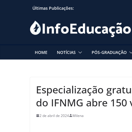
Skip
Últimas Publicações:
to
content
HOME
NOTÍCIAS
PÓS-GRADUAÇÃO
Especialização gratu
do IFNMG abre 150 
2 de abril de 2024
Milena