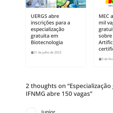
UERGS abre
MEC a
inscrições para a
mil v
especialização
gratui
gratuita em
sobre 
Biotecnologia
Artifi
certif
31 de julho de 2023
3 de fe
2 thoughts on “
Especialização 
IFNMG abre 150 vagas
”
Junior