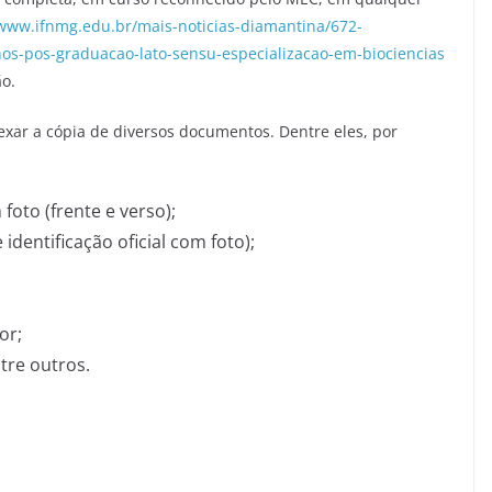
/www.ifnmg.edu.br/mais-noticias-diamantina/672-
nos-pos-graduacao-lato-sensu-especializacao-em-biociencias
ão.
exar a cópia de diversos documentos. Dentre eles, por
foto (frente e verso);
dentificação oficial com foto);
;
or;
tre outros.