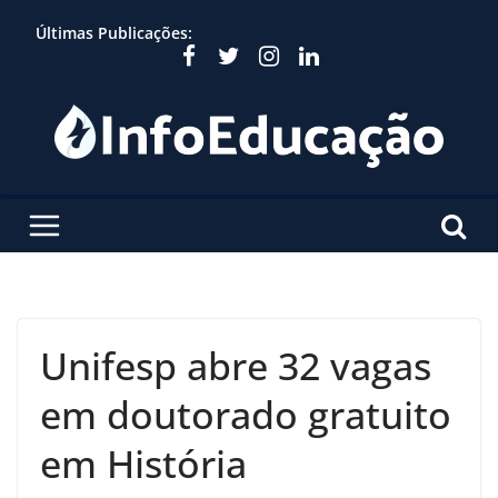
Skip
Últimas Publicações:
to
content
Unifesp abre 32 vagas
em doutorado gratuito
em História