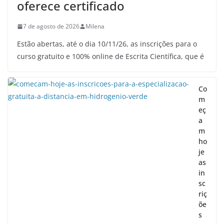
oferece certificado
7 de agosto de 2026
Milena
Estão abertas, até o dia 10/11/26, as inscrições para o
curso gratuito e 100% online de Escrita Científica, que é
Co
m
eç
a
m
ho
je
as
in
sc
riç
õe
s