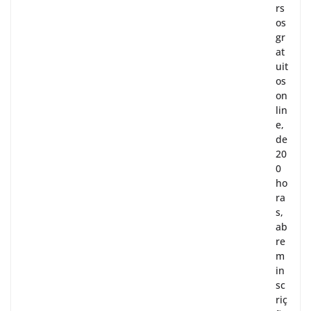
rs
os
gr
at
uit
os
on
lin
e,
de
20
0
ho
ra
s,
ab
re
m
in
sc
riç