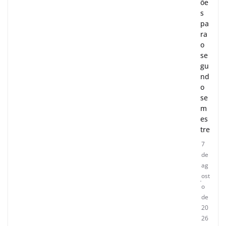
õe
s
pa
ra
o
se
gu
nd
o
se
m
es
tre
7
de
ag
ost
o
de
20
26