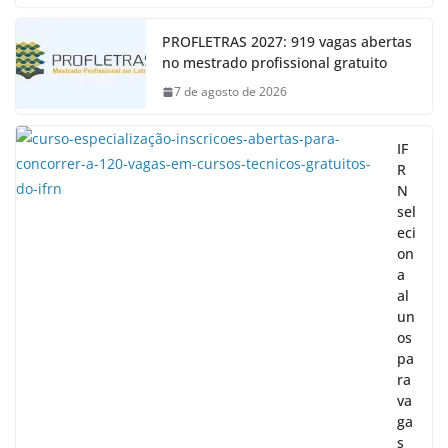
PROFLETRAS 2027: 919 vagas abertas
no mestrado profissional gratuito
7 de agosto de 2026
IF
R
N
sel
eci
on
a
al
un
os
pa
ra
va
ga
s