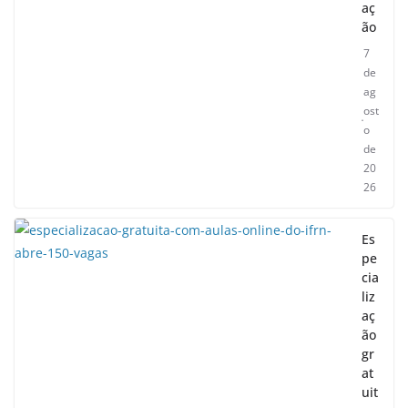
aç
ão
7
de
ag
ost
o
de
20
26
Es
pe
cia
liz
aç
ão
gr
at
uit