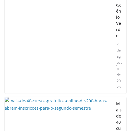
og
ên
io
Ve
rd
e
7
de
ag
ost
o
de
20
26
M
ais
de
40
cu