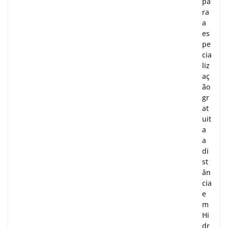
pa
ra
a
es
pe
cia
liz
aç
ão
gr
at
uit
a
a
di
st
ân
cia
e
m
Hi
dr