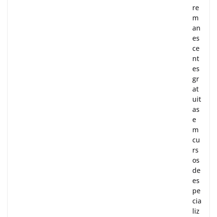
re
m
an
es
ce
nt
es
gr
at
uit
as
e
m
cu
rs
os
de
es
pe
cia
liz