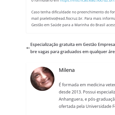
o formulário em
https://inscricao.ead.fiocruz.br
Caso tenha dificuldade no preenchimento do form
mail pseletivo@ead.fiocruz.br. Para mais informa
Gestão em Saúde para a Marinha do Brasil acesse
Especialização gratuita em Gestão Empresar
bre vagas para graduados em qualquer áre
Milena
É formada em medicina veter
desde 2013. Possui especializ
Anhanguera, e pós-graduação
ofertada pela Universidade 