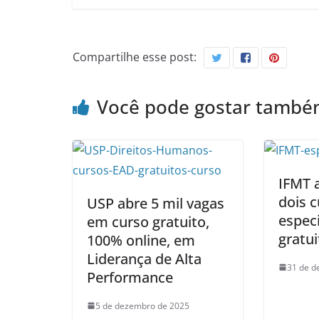
Compartilhe esse post:
Você pode gostar tamb
IFMT 
dois 
USP abre 5 mil vagas
especi
em curso gratuito,
gratu
100% online, em
Liderança de Alta
31 de d
Performance
5 de dezembro de 2025