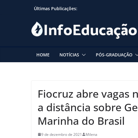
Skip
Últimas Publicações:
to
content
HOME
NOTÍCIAS
PÓS-GRADUAÇÃO
Fiocruz abre vagas n
a distância sobre G
Marinha do Brasil
9 de dezembro de 2021
Milena