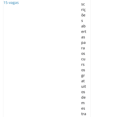
sc
riç
õe
s
ab
ert
as
pa
ra
os
cu
rs
os
gr
at
uit
os
de
m
es
tra