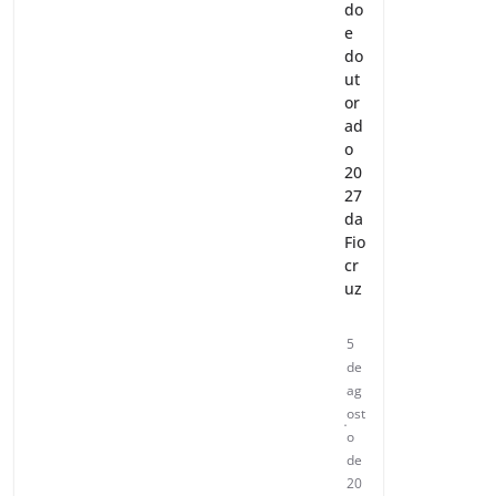
do
e
do
ut
or
ad
o
20
27
da
Fio
cr
uz
5
de
ag
ost
o
de
20