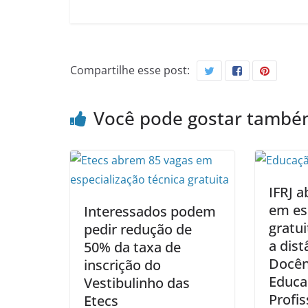
Compartilhe esse post:
Você pode gostar tamb
IFRJ a
em es
Interessados podem
gratu
pedir redução de
a dis
50% da taxa de
Docên
inscrição do
Educa
Vestibulinho das
Profis
Etecs