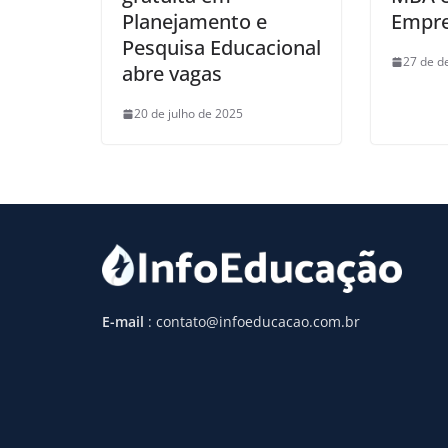
Planejamento e
Empre
Pesquisa Educacional
27 de d
abre vagas
20 de julho de 2025
E-mail
: contato@infoeducacao.com.br