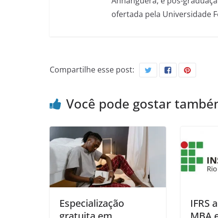
Anhanguera, e pós-graduação
ofertada pela Universidade 
Compartilhe esse post:
Você pode gostar tamb
Especialização
IFRS 
gratuita em
MBA 