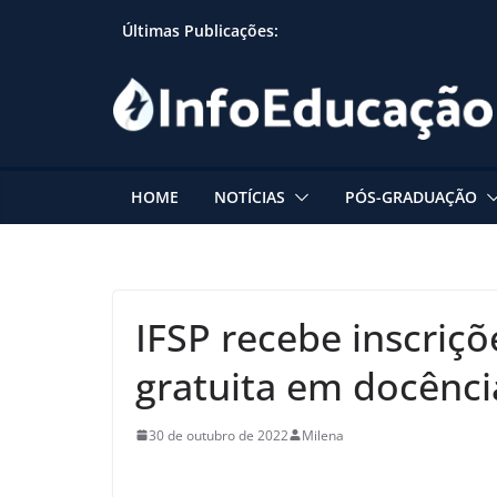
Skip
Últimas Publicações:
to
content
HOME
NOTÍCIAS
PÓS-GRADUAÇÃO
IFSP recebe inscriçõ
gratuita em docênci
30 de outubro de 2022
Milena