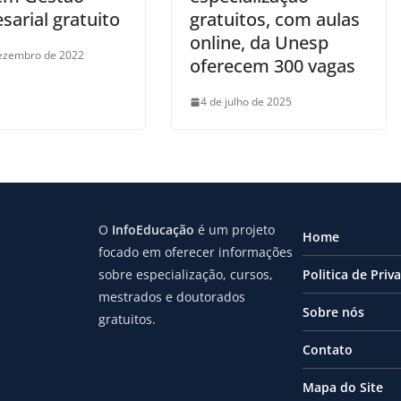
sarial gratuito
gratuitos, com aulas
online, da Unesp
ezembro de 2022
oferecem 300 vagas
4 de julho de 2025
O
InfoEducação
é um projeto
Home
focado em oferecer informações
sobre especialização, cursos,
Politica de Priv
mestrados e doutorados
Sobre nós
gratuitos.
Contato
Mapa do Site