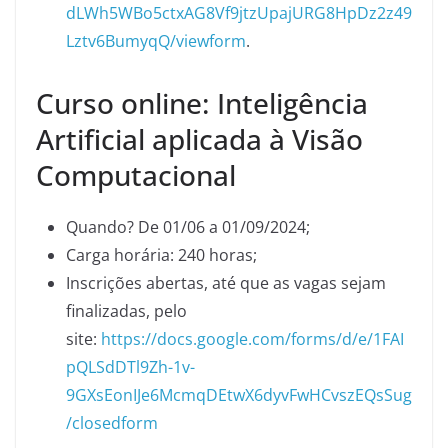
dLWh5WBo5ctxAG8Vf9jtzUpajURG8HpDz2z49
Lztv6BumyqQ/viewform
.
Curso online: Inteligência
Artificial aplicada à Visão
Computacional
Quando? De 01/06 a 01/09/2024;
Carga horária: 240 horas;
Inscrições abertas, até que as vagas sejam
finalizadas, pelo
site:
https://docs.google.com/forms/d/e/1FAI
pQLSdDTl9Zh-1v-
9GXsEonIJe6McmqDEtwX6dyvFwHCvszEQsSug
/closedform